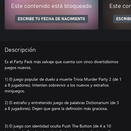
Este contenido está bloqueado
Este co
ESCRIBE TU FECHA DE NACIMIENTO
ESCRIB
Descripción
Es el Party Pack más salvaje que cuenta con cinco divertidísimos
juegos nuevos.
1) El juego popular de duelo a muerte Trivia Murder Party 2 (de 1
a 8 jugadores). Intenten sobrevivir a los nuevos y extraños
minijuegos.
2) El extraño y entretenido juego de palabras Dictionarium (de 3
a 8 jugadores). Dejen que gane la definición más graciosa.
3) El juego con identidad oculta Push The Button (de 4 a 10