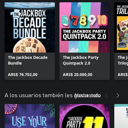
The Jackbox Decade
The Jackbox Party
The 
Bundle
Quintpack 2.0
Trilo
ARS$ 76.702,00
ARS$ 20.000,00
ARS$
Mostrar todo
A los usuarios también les gusta esto