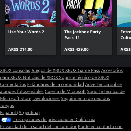
Use Your Words 2
The Jackbox Party
Entre
Pack 11
Cultu
Quiz.
ARS$ 214,00
ARS$ 429,00
ARS$
XBOX consolas
Juegos de XBOX
XBOX Game Pass
Accesorios
para XBOX
Noticias de XBOX
Soporte técnico de XBOX
Comentarios
Estándares de la comunidad
Advertencia sobre
ataques fotosensibles
Cuenta de Microsoft
Soporte técnico de
Microsoft Store
Devoluciones
Seguimiento de pedidos
Juegos
Español (Argentina)
Tus opciones de privacidad en California
Privacidad de la salud del consumidor
Ponte en contacto con