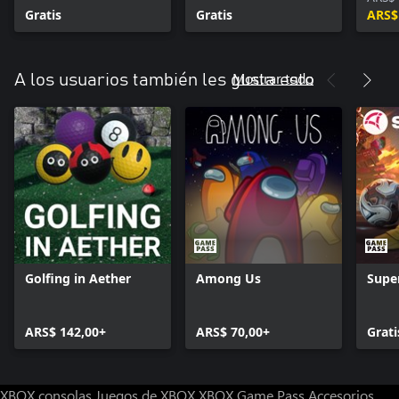
Gratis
Gratis
ARS$
Mostrar todo
A los usuarios también les gusta esto
Golfing in Aether
Among Us
Supe
ARS$ 142,00+
ARS$ 70,00+
Grati
XBOX consolas
Juegos de XBOX
XBOX Game Pass
Accesorios