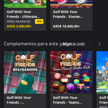
Golf With Your
Golf With Your
Friends - Ultimate
Friends - Starter
Edition
ARS$ 38.000,00
Edition
-90%
ARS$ 3.800,00+
ARS$ 18.000,00+
Mostrar todo
Complementos para este juego
Golf With Your
Golf With Your
Golf
Friends -
Friends - Teams
Frie
Headbangers Hat
Mascot Sticker Pack
Odys
ARS$ 