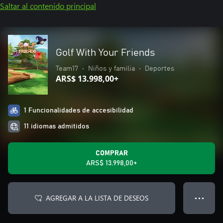
Saltar al contenido principal
Golf With Your Friends
Team17
•
Niños y familia
•
Deportes
ARS$ 13.998,00+
1 Funcionalidades de accesibilidad
11 idiomas admitidos
COMPRAR
ARS$ 13.998,00+
AGREGAR A LA LISTA DE DESEOS
● ● ●