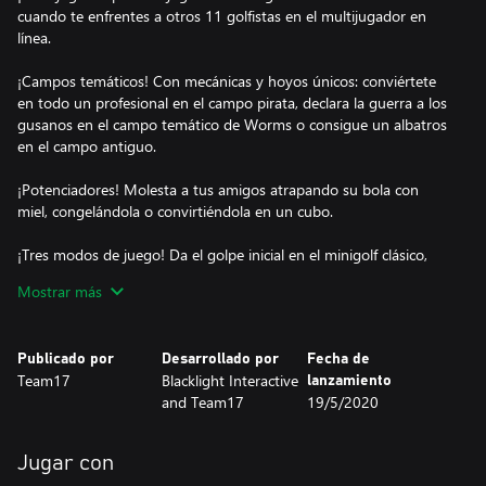
cuando te enfrentes a otros 11 golfistas en el multijugador en
línea.
¡Campos temáticos! Con mecánicas y hoyos únicos: conviértete
en todo un profesional en el campo pirata, declara la guerra a los
gusanos en el campo temático de Worms o consigue un albatros
en el campo antiguo.
¡Potenciadores! Molesta a tus amigos atrapando su bola con
miel, congelándola o convirtiéndola en un cubo.
¡Tres modos de juego! Da el golpe inicial en el minigolf clásico,
encesta en el modo de canastas o cambia el hoyo por una
Mostrar más
portería de hockey.
¡Personalizaciones! Convierte la calle en una pasarela
Publicado por
Desarrollado por
Fecha de
personalizando tu bola con sombreros, aspectos y estelas.
Team17
Blacklight Interactive
lanzamiento
and Team17
19/5/2020
Jugar con