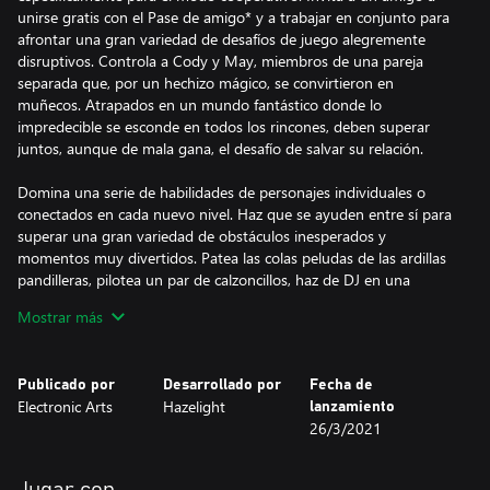
unirse gratis con el Pase de amigo* y a trabajar en conjunto para
afrontar una gran variedad de desafíos de juego alegremente
disruptivos. Controla a Cody y May, miembros de una pareja
separada que, por un hechizo mágico, se convirtieron en
muñecos. Atrapados en un mundo fantástico donde lo
impredecible se esconde en todos los rincones, deben superar
juntos, aunque de mala gana, el desafío de salvar su relación.
Domina una serie de habilidades de personajes individuales o
conectados en cada nuevo nivel. Haz que se ayuden entre sí para
superar una gran variedad de obstáculos inesperados y
momentos muy divertidos. Patea las colas peludas de las ardillas
pandilleras, pilotea un par de calzoncillos, haz de DJ en una
discoteca alocada y lánzate en un trineo por un globo de nieve
Mostrar más
mágico. Sé parte de esta historia conmovedora y divertidísima, en
la que la mecánica de juego y la narración se entrelazan en una
experiencia metafórica única.
Publicado por
Desarrollado por
Fecha de
Electronic Arts
Hazelight
lanzamiento
It Takes Two es desarrollado por el premiado estudio Hazelight,
26/3/2021
líder en la industria de los juegos cooperativos. Van a emprender
un paseo salvaje y maravilloso en el que hay una sola certeza: lo
mejor es estar unidos.
Jugar con