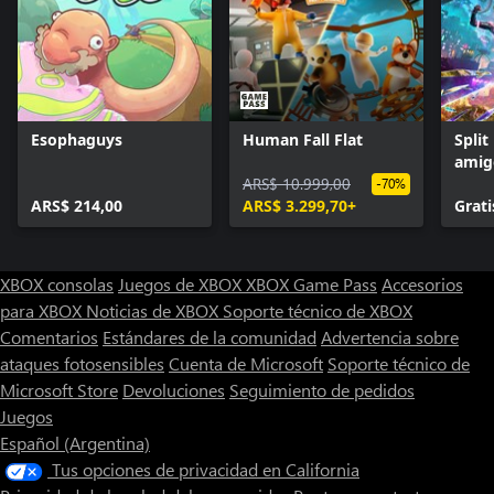
Esophaguys
Human Fall Flat
Split
amig
ARS$ 10.999,00
-70%
ARS$ 214,00
ARS$ 3.299,70+
Grati
XBOX consolas
Juegos de XBOX
XBOX Game Pass
Accesorios
para XBOX
Noticias de XBOX
Soporte técnico de XBOX
Comentarios
Estándares de la comunidad
Advertencia sobre
ataques fotosensibles
Cuenta de Microsoft
Soporte técnico de
Microsoft Store
Devoluciones
Seguimiento de pedidos
Juegos
Español (Argentina)
Tus opciones de privacidad en California