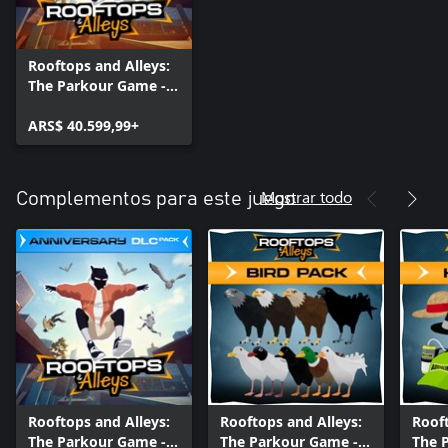
Rooftops and Alleys:
The Parkour Game -
Anniversary Edition
ARS$ 40.599,99+
Mostrar todo
Complementos para este juego
Rooftops and Alleys:
Rooftops and Alleys:
Rooft
The Parkour Game -
The Parkour Game -
The 