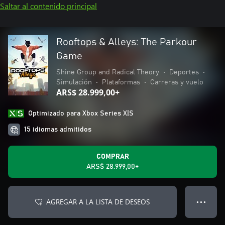
Saltar al contenido principal
Rooftops & Alleys: The Parkour
Game
Shine Group and Radical Theory
•
Deportes
•
Simulación
•
Plataformas
•
Carreras y vuelo
ARS$ 28.999,00+
Optimizado para Xbox Series X|S
15 idiomas admitidos
COMPRAR
ARS$ 28.999,00+
AGREGAR A LA LISTA DE DESEOS
● ● ●