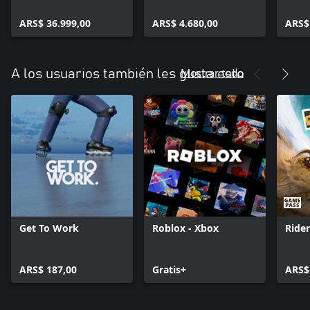
Anniversary DLC Pack
Bird Pack DLC
Hat 
ARS$ 36.999,00
ARS$ 4.680,00
ARS$
Mostrar todo
A los usuarios también les gusta esto
Get To Work
Roblox - Xbox
Ride
ARS$ 187,00
Gratis+
ARS$