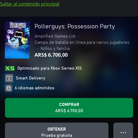
Saltar al contenido principal
Polterguys: Possession Party
Amplified Games Ltd
•
Campo de batalla en línea para varios jugadores
•
Niños y familia
ARS$ 6.700,00
Optimizado para Xbox Series X|S
Smart Delivery
6 idiomas admitidos
COMPRAR
ARS$ 6.700,00
OBTENER
● ● ●
Prueba gratuita