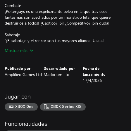
Combate
¡Polterguys es una espeluznante pelea en la que traviesos
fantasmas son acechados por un monstruo letal que quiere
destruirlos a todos! ¿Caótico? ¡Sí! ¿Competitivo? ¡Sin duda!
Sabotaje
"¡El sabotaje y el rencor son tus mayores aliados! Usa al
monstruo como una máquina de muerte portátil para destruir a
Mostrar más
tus oponentes con habilidades aparentemente inofensivas."
Potenciadores
Publicado por
Desarrollado por
Fecha de
Hay montones de potenciadores y trampas esparcidos por los
Amplified Games Ltd
Madorium Ltd
lanzamiento
niveles para ayudarte a crear el caos... La pregunta es, ¿podrás
17/4/2025
aprovecharlos con el monstruo respirando en tu pequeño y
viscoso cuello?
Jugar con
XBOX One
XBOX Series X|S
Funcionalidades