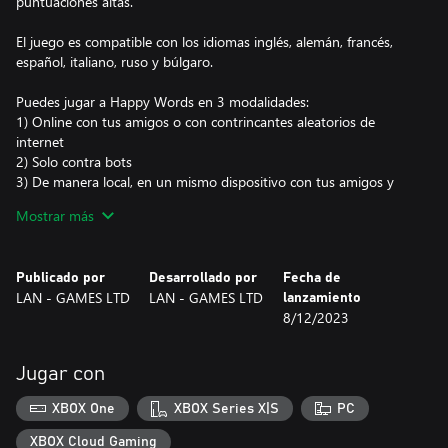
puntuaciones altas.
El juego es compatible con los idiomas inglés, alemán, francés,
español, italiano, ruso y búlgaro.
Puedes jugar a Happy Words en 3 modalidades:
1) Online con tus amigos o con contrincantes aleatorios de
internet
2) Solo contra bots
3) De manera local, en un mismo dispositivo con tus amigos y
familiares
Mostrar más
El juego se puede personalizar de diferentes maneras. Puedes
jugar con diferentes configuraciones, como "tiempo para pensar",
Publicado por
Desarrollado por
Fecha de
una o dos bolsas de letras, con o sin diccionario de ayuda y
LAN - GAMES LTD
LAN - GAMES LTD
lanzamiento
muchos otros.
8/12/2023
También puedes personalizar el color del tablero y los diseños de
color de las fichas.
Jugar con
Buena suerte.
XBOX One
XBOX Series X|S
PC
XBOX Cloud Gaming