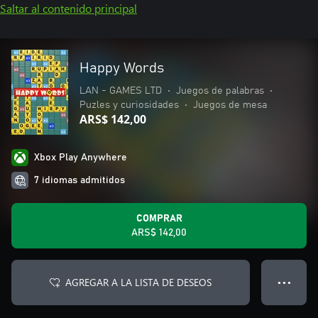
Saltar al contenido principal
Happy Words
LAN - GAMES LTD
•
Juegos de palabras
•
Puzles y curiosidades
•
Juegos de mesa
ARS$ 142,00
Xbox Play Anywhere
7 idiomas admitidos
COMPRAR
ARS$ 142,00
AGREGAR A LA LISTA DE DESEOS
● ● ●