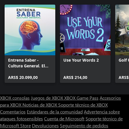
Entrena Saber -
Use Your Words 2
Golf
Cultura General. El
Quiz.
ARS$ 20.099,00
ARS$ 214,00
ARS$
XBOX consolas
Juegos de XBOX
XBOX Game Pass
Accesorios
para XBOX
Noticias de XBOX
Soporte técnico de XBOX
Comentarios
Estándares de la comunidad
Advertencia sobre
ataques fotosensibles
Cuenta de Microsoft
Soporte técnico de
Microsoft Store
Devoluciones
Seguimiento de pedidos