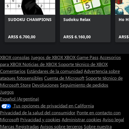
SUDOKU CHAMPIONS
Sudoku Relax
Ho H
ARS$ 6.700,00
ARS$ 6.160,00
ARS$
XBOX consolas
Juegos de XBOX
XBOX Game Pass
Accesorios
para XBOX
Noticias de XBOX
Soporte técnico de XBOX
Comentarios
Estándares de la comunidad
Advertencia sobre
ataques fotosensibles
Cuenta de Microsoft
Soporte técnico de
Microsoft Store
Devoluciones
Seguimiento de pedidos
Juegos
Español (Argentina)
Tus opciones de privacidad en California
Privacidad de la salud del consumidor
Ponte en contacto con
Microsoft
Privacidad y cookies
Administrar cookies
Aviso legal
Marcas Registradas
Avisos sobre terceros
Sobre nuestra