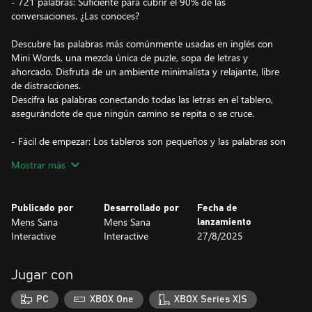
- 721 palabras: Suficiente para cubrir el 90% de las
conversaciones. ¿Las conoces?
Descubre las palabras más comúnmente usadas en inglés con
Mini Words, una mezcla única de puzle, sopa de letras y
ahorcado. Disfruta de un ambiente minimalista y relajante, libre
de distracciones.
Descifra las palabras conectando todas las letras en el tablero,
asegurándote de que ningún camino se repita o se cruce.
- Fácil de empezar: Los tableros son pequeños y las palabras son
fácilmente reconocibles. ¡Pero obtener todos los logros no será
Mostrar más
fácil!
- Genial para estudiantes de inglés: ¡Practica tu vocabulario y ve
si esas clases valieron la pena!
Publicado por
Desarrollado por
Fecha de
- Un desafío para maestros del idioma: Los niveles más
Mens Sana
Mens Sana
lanzamiento
avanzados pondrán a prueba tu atención y habilidades de
Interactive
Interactive
27/8/2025
resolución de problemas de lógica.
- Más de 300 niveles y más de 700 palabras.
Jugar con
El juego está disponible solo en inglés.
PC
XBOX One
XBOX Series X|S