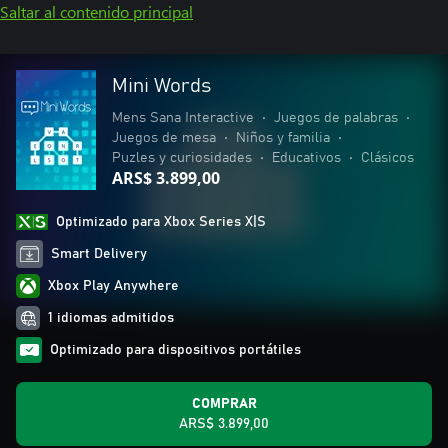
Saltar al contenido principal
Mini Words
Mens Sana Interactive
•
Juegos de palabras
•
Juegos de mesa
•
Niños y familia
•
Puzles y curiosidades
•
Educativos
•
Clásicos
ARS$ 3.899,00
Optimizado para Xbox Series X|S
Smart Delivery
Xbox Play Anywhere
1 idiomas admitidos
Optimizado para dispositivos portátiles
COMPRAR
ARS$ 3.899,00