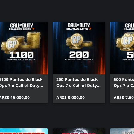
Paquete de
Call of D
Colección d
Duty®: Mo
Bonificaci
Duty®: Mo
BlackCell 
Modern Wa
1100 Puntos de Black
200 Puntos de Black
500 Punto
Ops 7 o Call of Duty®:
Ops 7 o Call of Duty®:
Ops 7 o C
Warzone™
Warzone™
Warzone
ARS$ 15.000,00
ARS$ 3.000,00
ARS$ 7.50