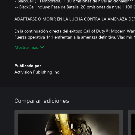
- BlackCell (1 Temporada) + 30 omisiones de nivel adicionales***
-- BlackCell incluye: Pase de Batalla, 20 omisiones de nivel, 1100
ADAPTARSE O MORIR EN LA LUCHA CONTRA LA AMENAZA DEF
En la continuación directa del exitoso Call of Duty®: Modern Warfa
Fuerza operativa 141 enfrentan a la amenaza definitiva. Vladimir 
ultranacionalista extiende su dominio por todo el mundo, lo cual 
Mostrar más
luchar como nunca antes.
ES HORA DE AJUSTAR ANTIGUAS CUENTAS Y CREAR ALGUNAS
Publicado por
Activision Publishing Inc.
Modern Warfare® III celebra el 20 aniversario de Call of Duty® c
mapas Multijugador más grandes, que incluyen mapas nuevos y fa
mapas originales de Modern Warfare® 2 (2009) se modernizaron
y, estarán disponibles en el lanzamiento, mientras que más de 1
serán parte del contenido posterior al lanzamiento.
Comparar ediciones
UN NUEVO MUNDO ABIERTO DE ZOMBIS
Por primera vez, únete a otros pelotones para sobrevivir y lucha
zombis en el mapa Zombis más grande de Call of Duty® hasta 
Zombis (MWZ) cuenta la nueva historia creada por Treyarch con mi