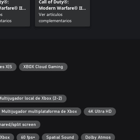
uty®:
Call of Duty®:
arfare® III
Modern Warfare® III
 de
os
- Paquete de
Ver artículos
o 4
tarios
Contenido 5
complementarios
es X|S
XBOX Cloud Gaming
Multijugador local de Xbox (2-2)
Multijugador multiplataforma de Xbox
4K Ultra HD
hared/split screen
 Xbox
60 fps+
Spatial Sound
Dolby Atmos