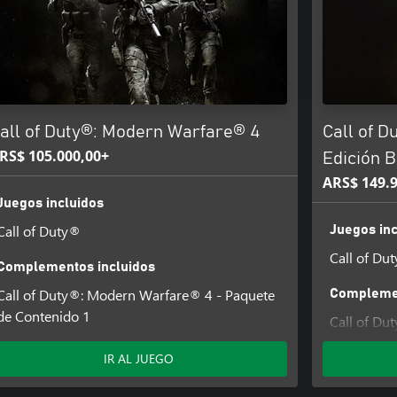
: Modern Warfare® II o Call of
Venta / Descarga por separado.
all of Duty®: Modern Warfare® 4
Call of 
 Bóveda de armas en el
RS$ 105.000,00+
Edición 
ARS$ 149.
 las omisiones de nivel en
Juegos incluidos
esté disponible en el juego. El
e de Batalla de Modern Warfare®
Call of Duty®
Juegos inc
Call of Du
Complementos incluidos
Call of Duty®: Modern Warfare® 4 - Paquete
Complemen
Y, CALL OF DUTY WARZONE y
de Contenido 1
Call of Du
g, Inc. El resto de marcas
de Conteni
ueños. Este producto contiene
IR AL JUEGO
Paquete de
y'). Id Technology © Technology Id
of Duty®: