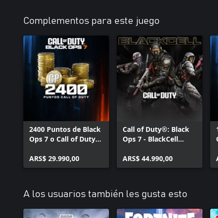
Paquete de Operador de Fuerzas Especiales -
Call of Duty®: Modern Warfare® 4
Complementos para este juego
Colección de Armas Exclusivas - Call of
Duty®: Modern Warfare® 4
Bonificación de Despliegue DMZ - Call of
Duty®: Modern Warfare® 4
BlackCell (1 Temporada) - Call of Duty®:
Modern Warfare® 4
2400 Puntos de Black
Call of Duty®: Black
Ops 7 o Call of Duty®:
Ops 7 - BlackCell
Warzone™
(Temporada 5)
ARS$ 29.990,00
ARS$ 44.990,00
A los usuarios también les gusta esto