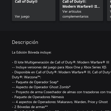
Call of Duty®
Call of Duty®:
Modern Warfare® III
- Paquete de
Ver artículos
Ver juego
Contenido 1
complementarios
Descripción
La Edición Bóveda incluye:
- El lote Multigeneración de Call of Duty®: Modern Warfare® III
-- Incluye versiones del juego para Xbox One y Xbox Series X|S
- Disponible en Call of Duty®: Modern Warfare® III, Call of Duty
Duty®: Warzone™:
-- Paquete de Operador Soap*
-- Aspecto de Operador Ghost Zombi*
-- Proyecto de arma Cosechador de almas con trazadoras con tr
- Paquete de Operadores Némesis
-- 4 aspectos de Operadores: Makaravo, Warden, Price y Ghost
- 2 Bóvedas de armas**