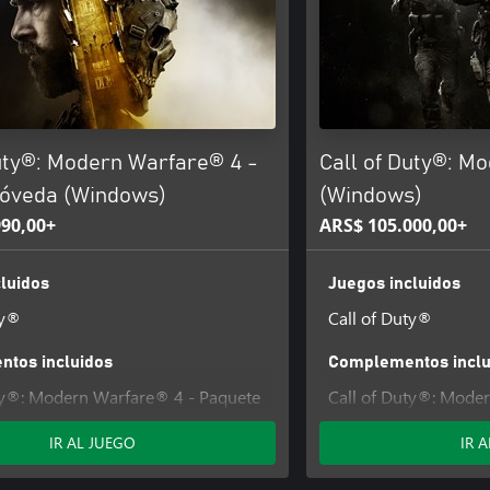
Duty®: Modern Warfare® 4 -
Call of Duty®: M
Bóveda (Windows)
(Windows)
990,00+
ARS$ 105.000,00+
luidos
Juegos incluidos
ty®
Call of Duty®
tos incluidos
Complementos inclu
ty®: Modern Warfare® 4 - Paquete
Call of Duty®: Mode
do 1
de Contenido 1
IR AL JUEGO
IR 
 Operador de Alianza Hostil - Call
 Modern Warfare® 4