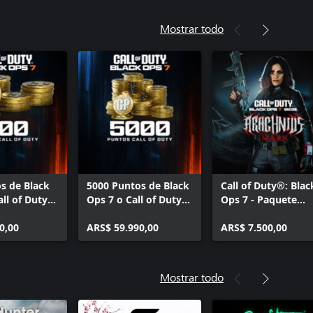
 Operador de Fuerzas Especiales -
uty®: Modern Warfare® 4
Mostrar todo
e Armas Exclusivas - Call of
dern Warfare® 4
ón de Despliegue DMZ - Call of
dern Warfare® 4
(1 Temporada) - Call of Duty®:
rfare® 4
s de Black
5000 Puntos de Black
Call of Duty®: Blac
all of Duty®:
Ops 7 o Call of Duty®:
Ops 7 - Paquete
™
Warzone™
Inicial: Marca
0,00
ARS$ 59.990,00
Arácnida
ARS$ 7.500,00
Mostrar todo