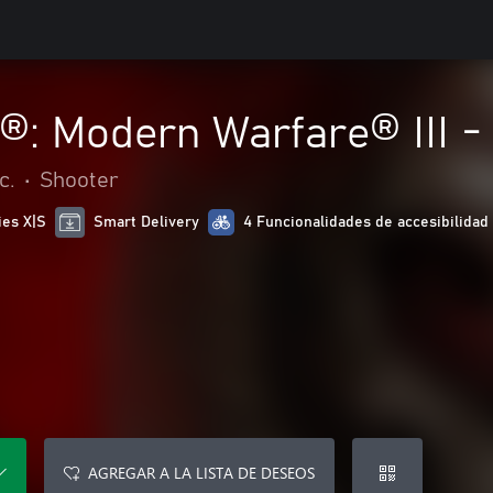
y®: Modern Warfare® III 
c.
•
Shooter
ies X|S
Smart Delivery
4 Funcionalidades de accesibilidad
AGREGAR A LA LISTA DE DESEOS