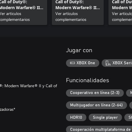
Call of Duty®:
Call of Duty®:
Call of D
Modern Warfare® III
Modern Warfare® III
Modern W
- Paquete de
Ver artículos
- Paquete de
Ver artículos
- Paquete
Ver artícul
Contenido 2
complementarios
Contenido 3
complementarios
Contenid
complemen
Jugar con
XBOX One
XBOX Seri
Funcionalidades
®: Modern Warfare® II y Call of
Cooperativo en línea (2-3)
Multijugador en línea (2-64)
azadoras*
HDR10
Single player
S
Cooperación multiplataforma de