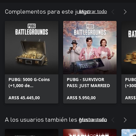
Mostrar todo
Complementos para este juego
PUBG: 5000 G-Coins
PUBG - SURVIVOR
PUBG
(+1,000 de
PASS: JUST MARRIED
(+300
bonificación)
ARS$ 45.445,00
ARS$ 5.950,00
ARS$
Mostrar todo
A los usuarios también les gusta esto