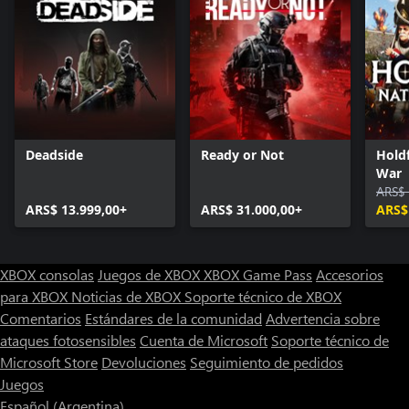
Deadside
Ready or Not
Holdf
War
ARS$ 
ARS$ 13.999,00+
ARS$ 31.000,00+
ARS$
XBOX consolas
Juegos de XBOX
XBOX Game Pass
Accesorios
para XBOX
Noticias de XBOX
Soporte técnico de XBOX
Comentarios
Estándares de la comunidad
Advertencia sobre
ataques fotosensibles
Cuenta de Microsoft
Soporte técnico de
Microsoft Store
Devoluciones
Seguimiento de pedidos
Juegos
Español (Argentina)