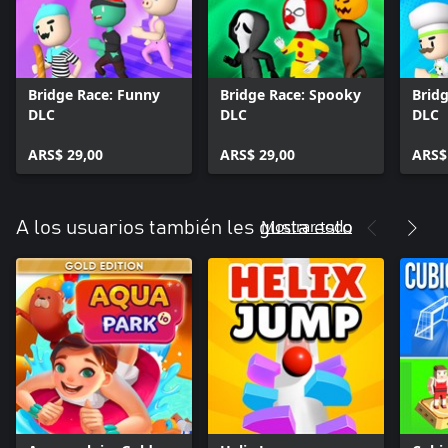
Bridge Race: Funny
Bridge Race: Spooky
Bridg
DLC
DLC
DLC
ARS$ 29,00
ARS$ 29,00
ARS$
Mostrar todo
A los usuarios también les gusta esto