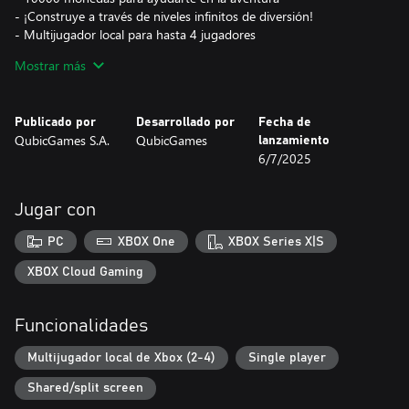
- ¡Construye a través de niveles infinitos de diversión!
- Multijugador local para hasta 4 jugadores
- Personaliza tus ladrillos y personaje para un estilo único
Mostrar más
- Expande tu castillo con ladrillos extra
- Desafíate en épicos niveles de bonificación y jefes
Publicado por
Desarrollado por
Fecha de
¿Quieres frenar a la competencia? ¡Sin problema! Haz que
QubicGames S.A.
QubicGames
lanzamiento
tropiecen y adelántalos para reclamar el primer puesto. Revienta
6/7/2025
los niveles extra para acumular monedas y úsalas para
desbloquear nuevos aspectos y colores.
Jugar con
Construye, supera y resiste a la competencia—¿quién diría que
construir puentes podía ser tan divertido?
PC
XBOX One
XBOX Series X|S
XBOX Cloud Gaming
Funcionalidades
Multijugador local de Xbox (2-4)
Single player
Shared/split screen