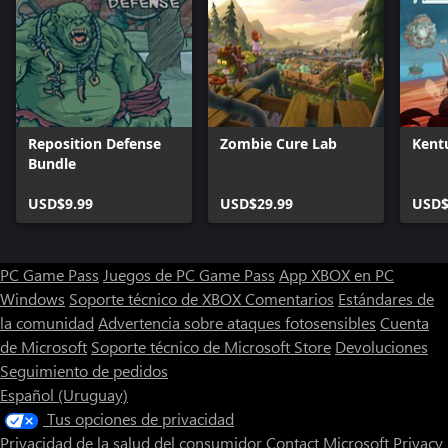
Reposition Defense
Zombie Cure Lab
Ken
Bundle
USD$9.99
USD$29.99
USD$
PC Game Pass
Juegos de PC Game Pass
App XBOX en PC
Windows
Soporte técnico de XBOX
Comentarios
Estándares de
la comunidad
Advertencia sobre ataques fotosensibles
Cuenta
de Microsoft
Soporte técnico de Microsoft Store
Devoluciones
Seguimiento de pedidos
Español (Uruguay)
Tus opciones de privacidad
Privacidad de la salud del consumidor
Contact Microsoft
Privacy