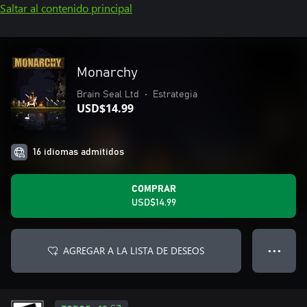
Saltar al contenido principal
Monarchy
Brain Seal Ltd
•
Estrategia
USD$14.99
16 idiomas admitidos
COMPRAR
USD$14.99
AGREGAR A LA LISTA DE DESEOS
● ● ●