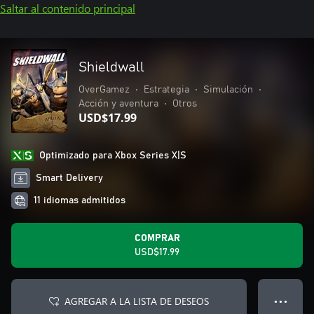
Saltar al contenido principal
Shieldwall
OverGamez
•
Estrategia
•
Simulación
•
Acción y aventura
•
Otros
USD$17.99
Optimizado para Xbox Series X|S
Smart Delivery
11 idiomas admitidos
COMPRAR
USD$17.99
AGREGAR A LA LISTA DE DESEOS
● ● ●