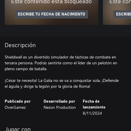
Este contenido está bloqueado
Este co
ESCRIBE TU FECHA DE NACIMIENTO
ESCRIB
Descripción
Shieldwall es un divertido simulador de tácticas de combate en
tercera persona. Podrás sentirte como el líder de un pelotón en
pleno campo de batalla.
¡César te necesita! La Galia no se va a conquistar sola. ¡Defiende
el águila y dirige la legión por la gloria de Roma!
Publicado por
Desarrollado por
Fecha de
OverGamez
Nezon Production
lanzamiento
8/11/2024
Jugar con