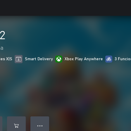
2
ia
ies X|S
Smart Delivery
Xbox Play Anywhere
3 Funcio
● ● ●