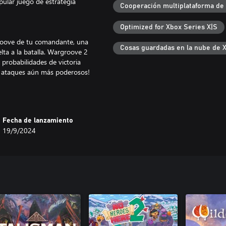
ular juego de estrategia
Cooperación multiplataforma de
Optimized for Xbox Series X|S
groove de tu comandante, una
Cosas guardadas en la nube de 
lta a la batalla. Wargroove 2
probabilidades de victoria
r ataques aún más poderosos!
rotaron a antiguos adversarios y
njera está desenterrando
Fecha de lanzamiento
as para esta tierra y sus gentes.
19/9/2024
ara dar lugar a una historia más
os recursos y una gran pericia
s estilo roguelike para un solo
on permanentes. El oro y la salud
es son imprescindibles. Elige
!