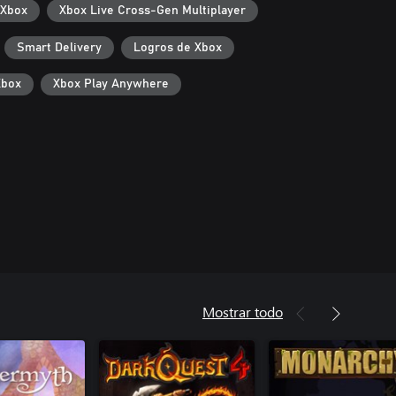
 Xbox
Xbox Live Cross-Gen Multiplayer
Smart Delivery
Logros de Xbox
Xbox
Xbox Play Anywhere
Mostrar todo