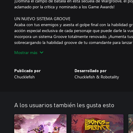
¡Domina el campo de batalla en esta secuela de Wargroove, el pop
aclamado por la crítica y nominado a los Game Awards!
UN NUEVO SISTEMA GROOVE
Acaba con tus enemigos y asesta el golpe final con la habilidad 
acción especial exclusiva de cada personaje que puede darle la vue
incorpora un sistema Groove totalmente renovado. ¡Aumenta tus 
sobrecargando la habilidad groove de tu comandante para lanza
Mostrar más
DOMINA POR TIERRA, MAR Y AIRE
Han pasado tres años desde que la reina Mercia y sus aliados der
devolvieron la paz a Aurania. Ahora, una ambiciosa facción extra
Publicado por
Desarrollado por
tecnologías prohibidas que podrían tener consecuencias catastrófic
Chucklefish
Chucklefish & Robotality
Ábrete paso a través de tres campañas que se irán entrelazando p
grande. Solo con decisiones audaces, una gestión inteligente de l
estratégica conseguirás reparar este reino fracturado...
¡NUEVO MODO ROGUELIKE!
A los usuarios también les gusta esto
El modo Conquista es totalmente nuevo y te permite jugar partida
jugador. En estas batallas cortas y rápidas, todas las decisiones s
se mantienen de una escaramuza a la siguiente y todas las unidad
comandante y tropas iniciales..., ¡y traza el rumbo hacia la victoria