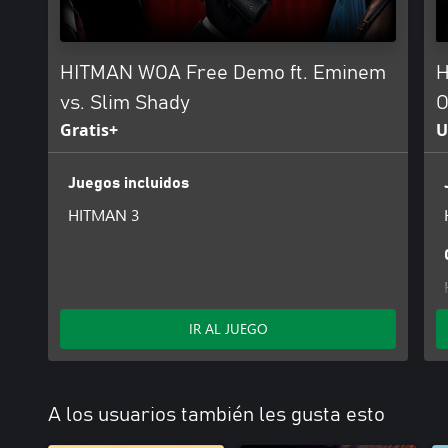
HITMAN WOA Free Demo ft. Eminem
H
vs. Slim Shady
O
Gratis+
U
Juegos incluidos
HITMAN 3
IR AL JUEGO
A los usuarios también les gusta esto