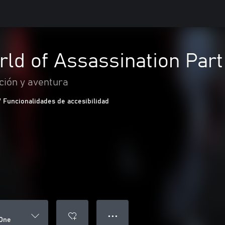
ld of Assassination Part
ción y aventura
7 Funcionalidades de accesibilidad
● ● ●
 One