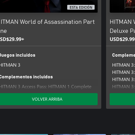
ESTA EDICIÓN
ITMAN World of Assassination Part
HITMAN W
ne
Deluxe P
SD$29.99+
USD$29.99
Juegos incluidos
Complemen
HITMAN 3
HITMAN 3: 
HITMAN 3: 
Complementos incluidos
HITMAN 3: 
HITMAN 3 Access Pass: HITMAN 1 Complete
HITMAN 3: 
First Season
HITMAN 3: 
VOLVER ARRIBA
HITMAN 3 Access Pass: HITMAN 1 GOTY
HITMAN 3: 
Upgrade
HITMAN 3: 
HITMAN 3 
HITMAN 3 
Upgrade