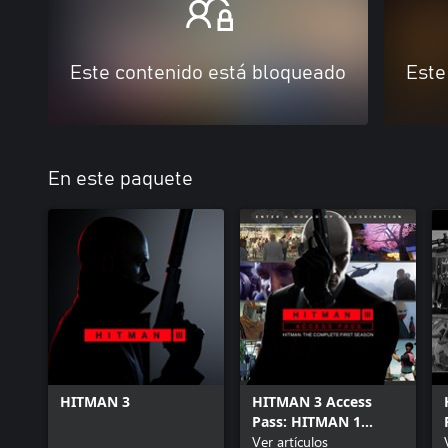
Este contenido está bloqueado
Este
En este paquete
HITMAN 3
HITMAN 3 Access
Pass: HITMAN 1
Complete First
Ver artículos