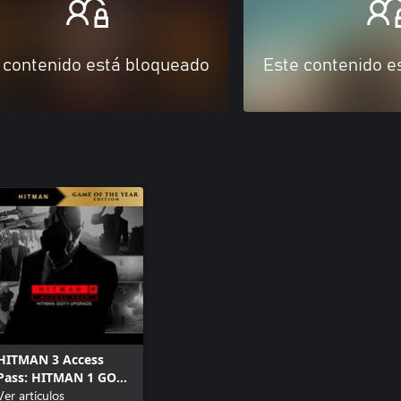
 contenido está bloqueado
Este contenido e
HITMAN 3 Access
Pass: HITMAN 1 GOTY
Upgrade
Ver artículos