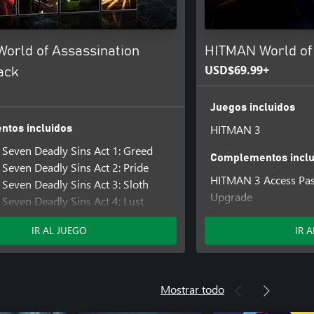
orld of Assassination
HITMAN World of
USD$69.99+
ack
Juegos incluidos
HITMAN 3
tos incluidos
Seven Deadly Sins Act 1: Greed
Complementos inclu
Seven Deadly Sins Act 2: Pride
HITMAN 3 Access Pa
Seven Deadly Sins Act 3: Sloth
Upgrade
Seven Deadly Sins Act 4: Lust
HITMAN 3 Access Pas
Seven Deadly Sins Act 5: Gluttony
HITMAN 3 Access Pa
IR AL JUEGO
IR 
Seven Deadly Sins Act 7: Wrath
First Season
Seven Deadly Sins Act 6: Envy
HITMAN 3 - Mendoz
Access Pass: HITMAN 2 Expansion
HITMAN 3 - Chongqi
Access Pass: HITMAN 1 GOTY
Mostrar todo
HITMAN 3 - Dartmoo