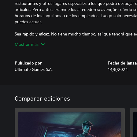
restaurantes y otros lugares especiales a los que podrá despojar d
artículos. Pero antes, examine los alrededores: averigüe cuándo se 
horarios de los inquilinos o de los empleados. Luego solo necesita
puedes actuar.
Sea rápido y eficaz. No tiene mucho tiempo, así que tendrá que 
coger y cuál dejar. ¿Podrás soportar la presión o entrarás en páni
Mostrar más
Asegúrese de trabajar con coches entre un robo y otro. Empiece c
dé pasos graduales hacia la maestría, que le permitirá robar los d
Publicado por
Fecha de lanz
Ultimate Games S.A.
14/8/2024
Recuerde que no debe perder de vista la cabeza. Incluso el mejor 
policía local sólo está esperando una oportunidad para ponerle la
Vaya siempre un paso por delante de las fuerzas del orden.
Lista de características
Comparar ediciones
-Dos barrios, con más de 20 casas en las que entrar a robar. Apren
elija el momento adecuado para irrumpir y luego róbeles.
-Tres atracos, cada uno con una ubicación única. Ábrase paso has
casas llenas de botín, un almacén repleto de guardias y un banco
arrebatado de la cámara acorazada.
-Consiga herramientas cada vez mejores, desde una palanca o uno