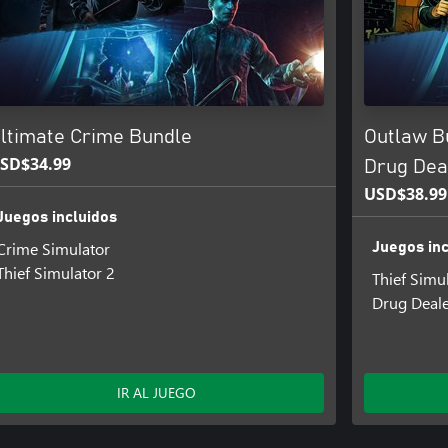
oldando una porra y noquee a todo
nífero o una pistola
 un tiempo determinado.
permitirán una serie de nuevas
ltimate Crime Bundle
Outlaw Bu
icas.
a y helicópteros. Tenga cuidado de
SD$34.99
Drug Dea
USD$38.99
lemente cómprate un deportivo y
Juegos incluidos
ndo hasta llegar a un deportivo
Crime Simulator
Juegos inc
Thief Simulator 2
Thief Simu
Drug Deale
IR AL JUEGO