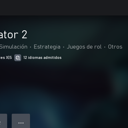
ator 2
Simulación
•
Estrategia
•
Juegos de rol
•
Otros
ies X|S
12 idiomas admitidos
● ● ●