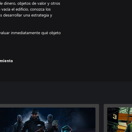
e dinero, objetos de valor y otros
vacía el edificio, conozca los
s desarrollar una estrategia y
evaluar inmediatamente qué objeto
co?
on pequeñas berlinas familiares y
eportivos más chulos.
amiento
plan puede venirse abajo, y la
s esposas. No se deje atrapar.
da las rutinas de los inquilinos,
ta un complejo turístico con 6
 central con oro esperando a ser
s prismáticos hasta piratear