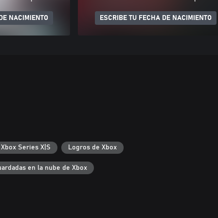
DE NACIMIENTO
ESCRIBE TU FECHA DE NACIMIENTO
 Xbox Series X|S
Logros de Xbox
uardadas en la nube de Xbox