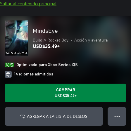
Saltar al contenido principal
MindsEye
Build A Rocket Boy
•
Acción y aventura
USD$35.49+
Optimizado para Xbox Series X|S
14 idiomas admitidos
COMPRAR
USD$35.49+
AGREGAR A LA LISTA DE DESEOS
● ● ●