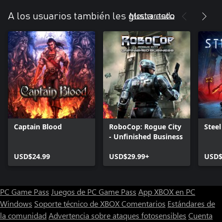
Mostrar todo
A los usuarios también les gusta esto
Captain Blood
RoboCop: Rogue City
Steel
- Unfinished Business
USD$24.99
USD$29.99+
USD$
PC Game Pass
Juegos de PC Game Pass
App XBOX en PC
Windows
Soporte técnico de XBOX
Comentarios
Estándares de
la comunidad
Advertencia sobre ataques fotosensibles
Cuenta