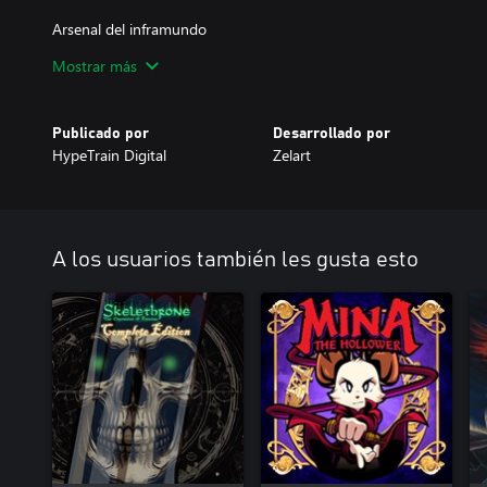
Arsenal del inframundo
Dale forma a tu estilo de juego único desarrollando y usando cad
Mostrar más
Gráfico no lineal
Explora la historia como quieras.
Publicado por
Desarrollado por
HypeTrain Digital
Zelart
Buenas intenciones
El destino del mundo y de las criaturas que lo habitan depende de
Amenaza en la oscuridad
Desafía a poderosos jefes.
A los usuarios también les gusta esto