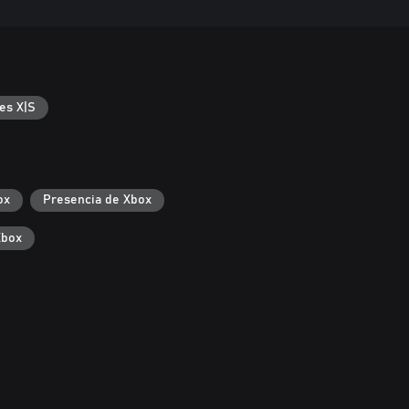
es X|S
ox
Presencia de Xbox
Xbox