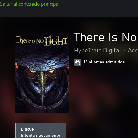
Saltar al contenido principal
There Is No
HypeTrain Digital
•
Acc
13 idiomas admitidos
ERROR
Intenta nuevamente