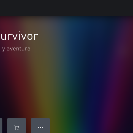
urvivor
 y aventura
● ● ●