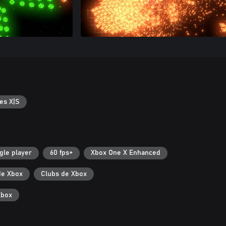
es X|S
gle player
60 fps+
Xbox One X Enhanced
de Xbox
Clubs de Xbox
Xbox