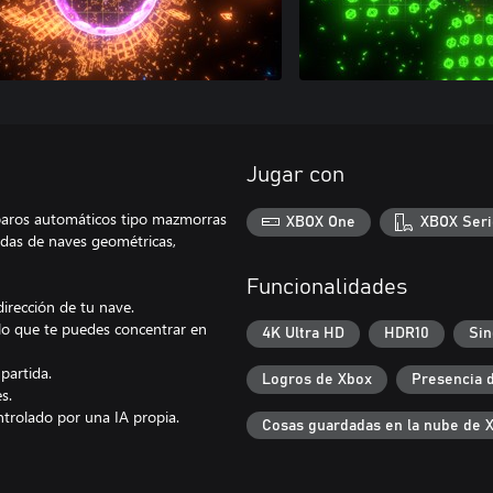
Jugar con
sparos automáticos tipo mazmorras
XBOX One
XBOX Seri
adas de naves geométricas,
Funcionalidades
irección de tu nave.
lo que te puedes concentrar en
4K Ultra HD
HDR10
Sin
partida.
Logros de Xbox
Presencia 
s.
ntrolado por una IA propia.
Cosas guardadas en la nube de 