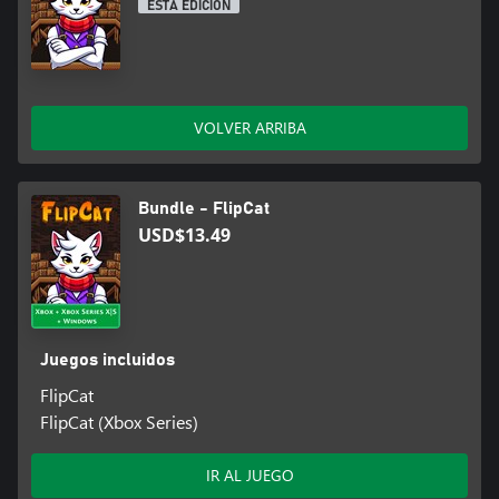
ESTA EDICIÓN
VOLVER ARRIBA
Bundle - FlipCat
USD$13.49
Juegos incluidos
FlipCat
FlipCat (Xbox Series)
IR AL JUEGO