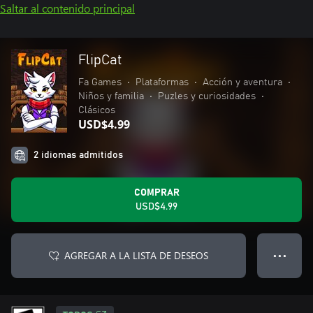
Saltar al contenido principal
FlipCat
Fa Games
•
Plataformas
•
Acción y aventura
•
Niños y familia
•
Puzles y curiosidades
•
Clásicos
USD$4.99
2 idiomas admitidos
COMPRAR
USD$4.99
AGREGAR A LA LISTA DE DESEOS
● ● ●