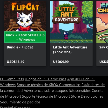
Bundle - FlipCat
Little Ant Adventure
Say 
(Xbox One)
USD$13.49
USD$4.99
USD$
PC Game Pass
Juegos de PC Game Pass
App XBOX en PC
Windows
Soporte técnico de XBOX
Comentarios
Estándares de
la comunidad
Advertencia sobre ataques fotosensibles
Cuenta
de Microsoft
Soporte técnico de Microsoft Store
Devoluciones
Seguimiento de pedidos
Español (Panamá)