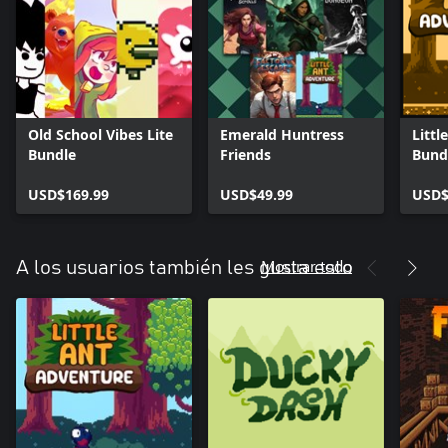
Old School Vibes Lite
Emerald Huntress
Littl
Bundle
Friends
Bund
USD$169.99
USD$49.99
USD$
Mostrar todo
A los usuarios también les gusta esto