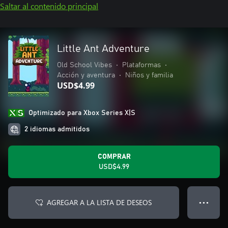
Saltar al contenido principal
Little Ant Adventure
Old School Vibes
•
Plataformas
•
Acción y aventura
•
Niños y familia
USD$4.99
Optimizado para Xbox Series X|S
2 idiomas admitidos
COMPRAR
USD$4.99
AGREGAR A LA LISTA DE DESEOS
● ● ●