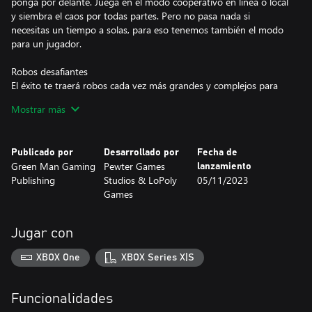
ponga por delante. Juega en el modo cooperativo en línea o local
y siembra el caos por todas partes. Pero no pasa nada si
necesitas un tiempo a solas, para eso tenemos también el modo
para un jugador.
Robos desafiantes
El éxito te traerá robos cada vez más grandes y complejos para
que rompas mano. Empieza con una tienda, luego con un banco
Mostrar más
y, al final..., ¡te elevarás a lo más alto! De forma literal.
Enemigos y peligros
Publicado por
Desarrollado por
Fecha de
Nadie dijo que robar fuera fácil. Cada capítulo está lleno de
Green Man Gaming
Pewter Games
lanzamiento
enemigos que harán cualquier cosa para impedir que robes, y de
Publishing
Studios & LoPoly
05/11/2023
peligros del entorno que te harán perder el sentido. Con un poco
Games
de planificación y tras unos cuantos traspiés, lograrás robar y
saquear con los mejores. Aunque te quedes sin vida, no pasa
nada. Haz que tu equipo te tire por el retrete y volverás a la
Jugar con
acción en un periquete.
XBOX One
XBOX Series X|S
Habilidades y mejoras
No estás en desventaja, cada animal mutante tiene una habilidad
especial que te permitirá volar cosas por los aires, reventar
Funcionalidades
niveles e igualar el campo de juego. Siembra el caos y cosecha la