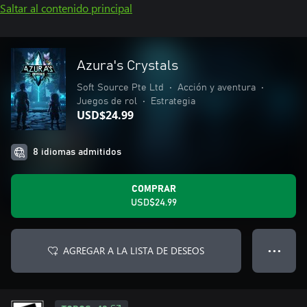
Saltar al contenido principal
Azura's Crystals
Soft Source Pte Ltd
•
Acción y aventura
•
Juegos de rol
•
Estrategia
USD$24.99
8 idiomas admitidos
COMPRAR
USD$24.99
AGREGAR A LA LISTA DE DESEOS
● ● ●