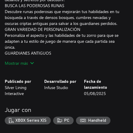
BUSCA LAS PODEROSAS RUNAS
Descubre runas poderosas que mejorarán tus habilidades en tu
búsqueda a través de densos bosques, cumbres nevadas y
oscuras criptas antiguas para salvar a los guardianes perdidos.
GRAN VARIEDAD DE PERSONALIZACIÓN
Personaliza el aspecto y las habilidades de tu zorro para que se
adapten a tu estilo de juego de manera que cada partida sea
única.
GUARDIANES ANTIGUOS
Enfréntate a formidables enemigos mientras salvas a las
Mostrar más
legendarias bestias guardianas en emocionantes encuentros
Publicado por
Desarrollado por
Fecha de
Silver Lining
Infuse Studio
lanzamiento
Interactive
05/08/2025
Jugar con
XBOX Series X|S
PC
Handheld