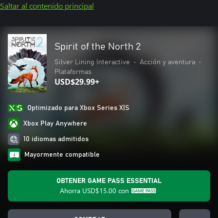
Saltar al contenido principal
Spirit of the North 2
Silver Lining Interactive
•
Acción y aventura
•
Plataformas
USD$29.99+
Optimizado para Xbox Series X|S
Xbox Play Anywhere
10 idiomas admitidos
Mayormente compatible
OBTENER GAME PASS ESSENTIAL
Ahorra
USD$15.00
con