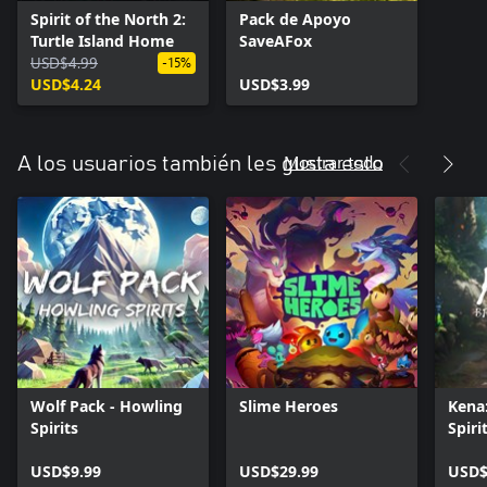
Spirit of the North 2:
Pack de Apoyo
Turtle Island Home
SaveAFox
USD$4.99
-15%
USD$4.24
USD$3.99
Mostrar todo
A los usuarios también les gusta esto
Wolf Pack - Howling
Slime Heroes
Kena:
Spirits
Spiri
USD$9.99
USD$29.99
USD$