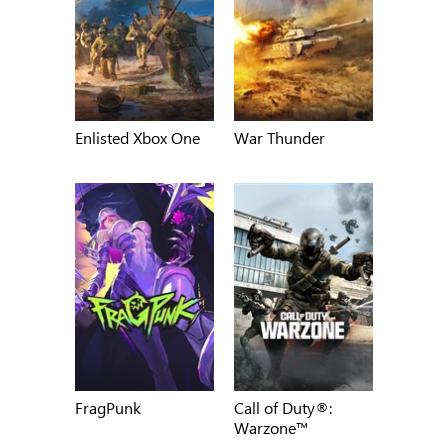
Enlisted Xbox One
War Thunder
FragPunk
Call of Duty®:
Warzone™