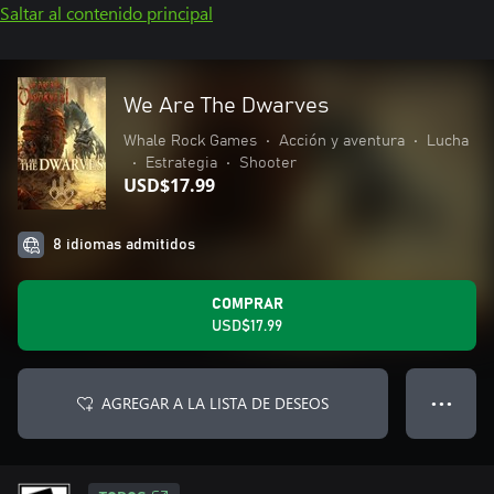
Saltar al contenido principal
We Are The Dwarves
Whale Rock Games
•
Acción y aventura
•
Lucha
•
Estrategia
•
Shooter
USD$17.99
8 idiomas admitidos
COMPRAR
USD$17.99
AGREGAR A LA LISTA DE DESEOS
● ● ●