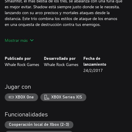
Smashfist, el más bestia de los tres, se abalanza con una furia que
es mejor evitar. Shadow está siempre justo donde se le necesita,
lanzando con su arco precisos y mortales ataques desde la
distancia. Este trío combina los estilos de ataque de los enanos
en una orquesta de destrucción contra tus enemigos.
Características de We Are The Dwarves:
Mostrar más
Tres personajes distintos, cada uno con una serie de habilidades y
talentos.
Árboles de habilidades individuales para cada enano; la
Publicado por
Desarrollado por
Fecha de
personalización varía desde el sigilo hasta la incursión.
Whale Rock Games
Whale Rock Games
lanzamiento
Modo de juego en pausa y en cola - ralentización y configuración
24/2/2017
de una serie de comandos para ejecutar.
Los enemigos varían en términos de interacción, captación de
movimiento, ruido ambiental y aroma.
Jugar con
XBOX One
XBOX Series X|S
Funcionalidades
Cooperación local de Xbox (2-3)