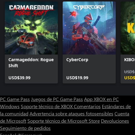
Carmageddon: Rogue
CyberCorp
KIBO
Shift
USD$
USD$39.99
USD$19.99
USD$
PC Game Pass
Juegos de PC Game Pass
App XBOX en PC
Windows
Soporte técnico de XBOX
Comentarios
Estándares de
la comunidad
Advertencia sobre ataques fotosensibles
Cuenta
de Microsoft
Soporte técnico de Microsoft Store
Devoluciones
Seguimiento de pedidos