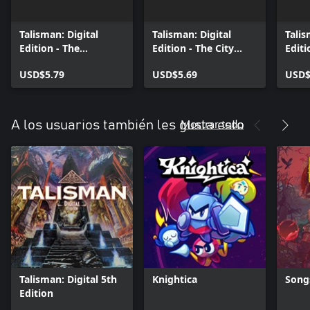
Talisman: Digital
Talisman: Digital
Talis
Edition - The
Edition - The City
Editi
Dungeon Expansion
Expansion
Moon
USD$5.79
USD$5.69
USD$
Mostrar todo
A los usuarios también les gusta esto
Talisman: Digital 5th
Knightica
Songs
Edition