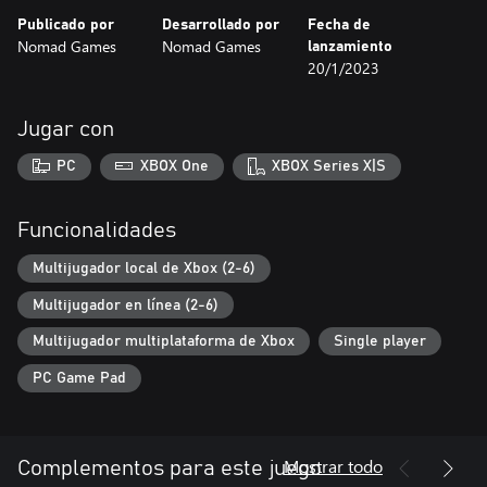
Así que reúne todo tu coraje, porque lo necesitarás si quieres
Publicado por
Desarrollado por
Fecha de
superar a todos tus rivales, llegar hasta la Corona de Mando, y
Nomad Games
Nomad Games
lanzamiento
alcanzar tu glorioso destino.
20/1/2023
Jugar con
PC
XBOX One
XBOX Series X|S
Funcionalidades
Multijugador local de Xbox (2-6)
Multijugador en línea (2-6)
Multijugador multiplataforma de Xbox
Single player
PC Game Pad
Mostrar todo
Complementos para este juego