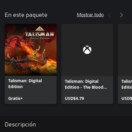
Mostrar todo
En este paquete
Talisman: Digital
Talisman: Digital
Talis
Edition
Edition - The Blood
Editi
Moon Expansion
Expa
Gratis+
USD$4.79
USD$
Descripción