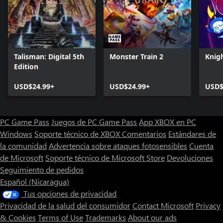
Talisman: Digital 5th
Monster Train 2
Knig
Edition
USD$24.99+
USD$24.99+
USD$
PC Game Pass
Juegos de PC Game Pass
App XBOX en PC
Windows
Soporte técnico de XBOX
Comentarios
Estándares de
la comunidad
Advertencia sobre ataques fotosensibles
Cuenta
de Microsoft
Soporte técnico de Microsoft Store
Devoluciones
Seguimiento de pedidos
Español (Nicaragua)
Tus opciones de privacidad
Privacidad de la salud del consumidor
Contact Microsoft
Privacy
& Cookies
Terms of Use
Trademarks
About our ads