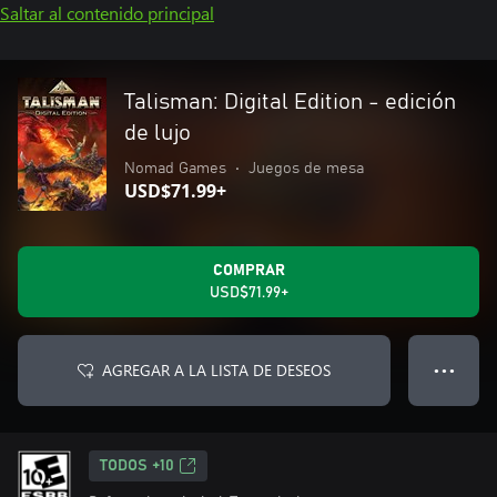
Saltar al contenido principal
Talisman: Digital Edition - edición
de lujo
Nomad Games
•
Juegos de mesa
USD$71.99+
COMPRAR
USD$71.99+
AGREGAR A LA LISTA DE DESEOS
● ● ●
TODOS +10