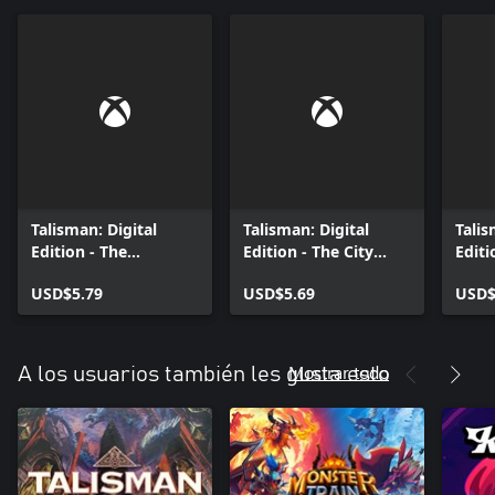
Talisman: Digital
Talisman: Digital
Talis
Edition - The
Edition - The City
Editi
Dungeon Expansion
Expansion
Moon
USD$5.79
USD$5.69
USD$
Mostrar todo
A los usuarios también les gusta esto