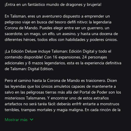
¡Entra en un fantástico mundo de dragones y brujería!
En Talisman, eres un aventurero dispuesto a emprender un
peligroso viaje en busca del tesoro defifi nitivo: la legendaria
Corona de Mando. Puedes elegir entre ser un guerrero, un
sacerdote, un mago, un elfo, un asesino, y hasta una docena de
diferentes héroes, todos ellos con habilidades y poderes únicos.
¡La Edición Deluxe incluye Talisman: Edición Digital y todo el
contenido disponible! Con 16 expansiones, 24 personajes
adicionales y 8 mazos legendarios, esta es la experiencia definitiva
de Talisman: Digital Edition.
Pero el camino hasta la Corona de Mando es traicionero. Dicen
las leyendas que los únicos amuletos capaces de mantenerte a
salvo en las peligrosas tierras más allá del Portal de Poder son los
misteriosos Talismanes. Y encontrar uno de estos extraños
artefactos no será taréa fácil: deberás enfrfr entarte a monstruos
terribles, trampas mortales y magia maligna. En cada rincón de la
tierra de Talisman hay todo tipo de enemigos y contratiempos
Mostrar más
esperando para derrotarte.