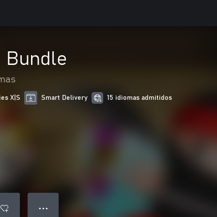
a Bundle
rmas
ies X|S
Smart Delivery
15 idiomas admitidos
● ● ●