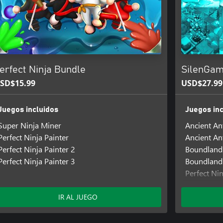
erfect Ninja Bundle
SilenGam
SD$15.99
USD$27.99
Juegos incluidos
Juegos inc
Super Ninja Miner
Ancient An
Perfect Ninja Painter
Ancient An
Perfect Ninja Painter 2
Boundland
Perfect Ninja Painter 3
Boundland
Perfect Nin
Perfect Nin
Prizma Puz
IR AL JUEGO
Super Ninj