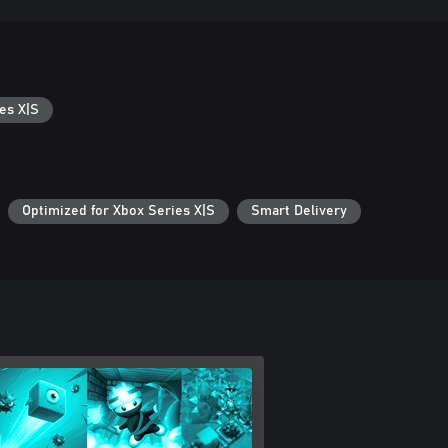
es X|S
Optimized for Xbox Series X|S
Smart Delivery