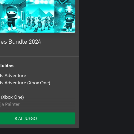
es Bundle 2024
luidos
ts Adventure
ts Adventure (Xbox One)
 (Xbox One)
ja Painter
ja Painter 2
zle Prime
IR AL JUEGO
a Miner