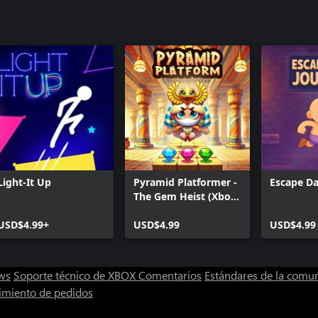
Light-It Up
Pyramid Platformer -
Escape Da
The Gem Heist (Xbox
Series)
USD$4.99+
USD$4.99
USD$4.99
ws
Soporte técnico de XBOX
Comentarios
Estándares de la comu
imiento de pedidos