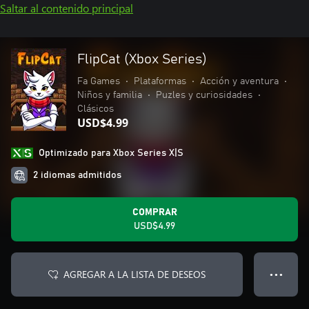
Saltar al contenido principal
FlipCat (Xbox Series)
Fa Games
•
Plataformas
•
Acción y aventura
•
Niños y familia
•
Puzles y curiosidades
•
Clásicos
USD$4.99
Optimizado para Xbox Series X|S
2 idiomas admitidos
COMPRAR
USD$4.99
AGREGAR A LA LISTA DE DESEOS
● ● ●