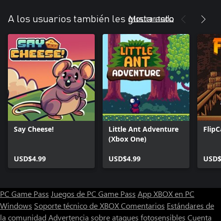
Mostrar todo
A los usuarios también les gusta esto
Say Cheese!
Little Ant Adventure
FlipC
(Xbox One)
USD$4.99
USD$4.99
USD$
PC Game Pass
Juegos de PC Game Pass
App XBOX en PC
Windows
Soporte técnico de XBOX
Comentarios
Estándares de
la comunidad
Advertencia sobre ataques fotosensibles
Cuenta