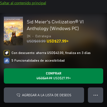
Saltar al contenido principal
Sid Meier's Civilization® VI
Anthology (Windows PC)
2K
•
Estrategia
USD$69.99
USD$27.99+
Con descuento: ahorra USD$42.00, finaliza en 3 días
5 Funcionalidades de accesibilidad
COMPRAR
USD$69.99
USD$27.99+
AGREGAR A LA LISTA DE DESEOS
● ● ●