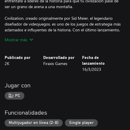
enfréntate a líderes de la historia para que tu civilización pase de
ser un grano de arena a una montaña.
Civilization, creado originalmente por Sid Meier, el legendario
diseñador de videojuegos, es uno de los juegos de estrategia más
aclamados e influyentes de la historia. Con el último lanzamiento,
dispondrás de una multitud de formas de modelar tu mundo.
Mostrar más
Elige a un líder y completa agendas inspiradas en sus
contrapartidas de la vida real. Amplía ciudades por todo el mapa
y crea nuevas posibilidades estratégicas a lo largo del juego
Publicado por
Desarrollado por
Fecha de
mientras luchas por alzarte con la victoria mediante una de las
2K
Firaxis Games
lanzamiento
cinco maneras posibles.
16/3/2023
Sid Meier's Civilization VI Anthology es el punto de partida
definitivo para los jugadores que acaban de iniciar su camino por
Jugar con
una de las mayores sagas de estrategia de todos los tiempos. Sid
Meier's Civilization VI Anthology incluye todo el contenido ya
PC
publicado de Civilization VI, incluido el juego Sid Meier's
Civilization VI, seis packs de contenido descargable, las
expansiones Rise and Fall y Gathering Storm, y el New Frontier
Funcionalidades
Pass completo.
Multijugador en línea (2-8)
Single player
Sid Meier's Civilization VI Anthology es la experiencia de