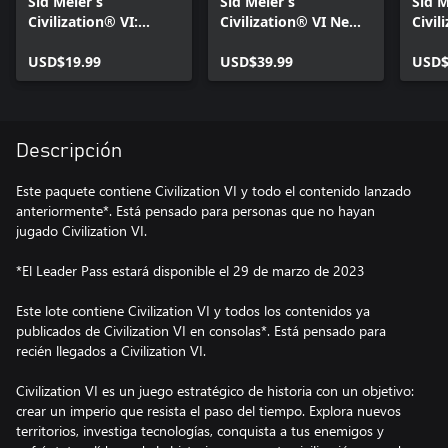
Sid Meier’s
Sid Meier’s
Sid M
Civilization® VI:
Civilization® VI New
Civil
Leader Pass
Frontier Pass
(Win
(Windows PC)
USD$19.99
(Windows PC)
USD$39.99
USD$
Descripción
Este paquete contiene Civilization VI y todo el contenido lanzado
anteriormente*. Está pensado para personas que no hayan
jugado Civilization VI.
*El Leader Pass estará disponible el 29 de marzo de 2023
Este lote contiene Civilization VI y todos los contenidos ya
publicados de Civilization VI en consolas*. Está pensado para
recién llegados a Civilization VI.
Civilization VI es un juego estratégico de historia con un objetivo:
crear un imperio que resista el paso del tiempo. Explora nuevos
territorios, investiga tecnologías, conquista a tus enemigos y