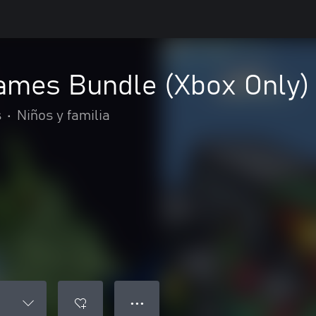
ames Bundle (Xbox Only)
s
•
Niños y familia
● ● ●