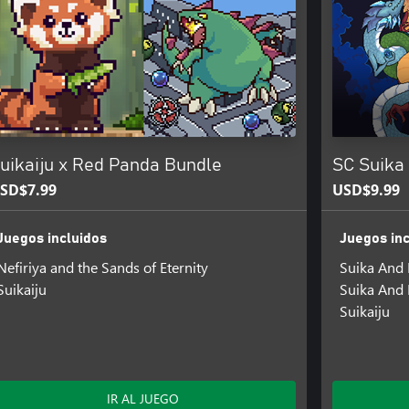
uikaiju x Red Panda Bundle
SC Suika
SD$7.99
USD$9.99
Juegos incluidos
Juegos inc
Nefiriya and the Sands of Eternity
Suika And
Suikaiju
Suika And 
Suikaiju
IR AL JUEGO