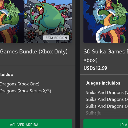
ESTA EDICIÓN
 Games Bundle (Xbox Only)
SC Suika Games 
Xbox)
USD$12.99
luidos
 Dragons (Xbox One)
Juegos incluidos
Dragons (Xbox Series X/S)
Suika And Dragons 
Suika And Dragons (
Suika And Dragons (X
Suikaiju
Suikaiju (Windows)
VOLVER ARRIBA
IR 