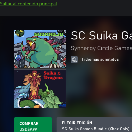
Saltar al contenido principal
SC Suika G
Synnergy Circle Game
11 idiomas admitidos
ELEGIR EDICIÓN
COMPRAR
SC Suika Games Bundle (Xbox Only)
USD$9.99