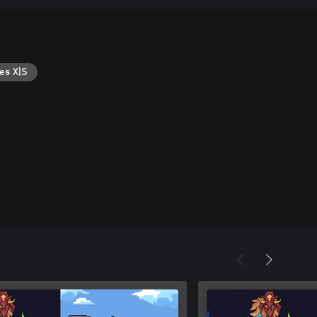
es X|S