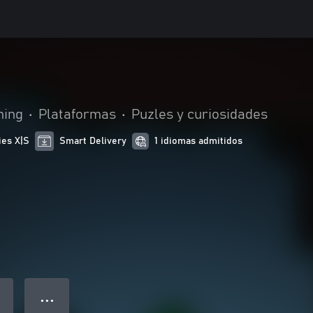
hing
•
Plataformas
•
Puzles y curiosidades
ies X|S
Smart Delivery
1 idiomas admitidos
● ● ●