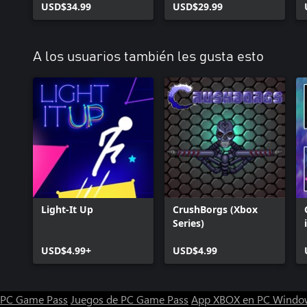
USD$34.99
USD$29.99
A los usuarios también les gusta esto
Light-It Up
CrushBorgs (Xbox
Series)
USD$4.99+
USD$4.99
PC Game Pass
Juegos de PC Game Pass
App XBOX en PC Windo