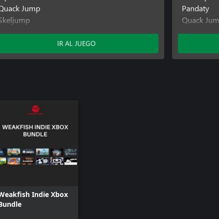
Quack Jump
Pandaty
Skeljump
Quack Ju
Vigour
Ratyboy A
Webgeon Speedrun Edition
Resetail
IR AL JUEGO
Skeljump
Yello Adve
Weakfish Indie Xbox
Bundle