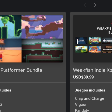
 Platformer Bundle
Weakfish Indie X
USD$39.99
luidos
Juegos incluidos
Chip and Charge
 2
Vigour
k
Pandaty