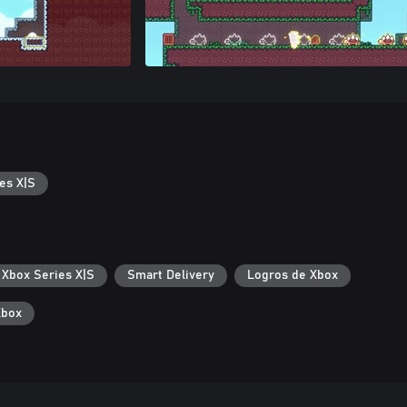
es X|S
 Xbox Series X|S
Smart Delivery
Logros de Xbox
Xbox