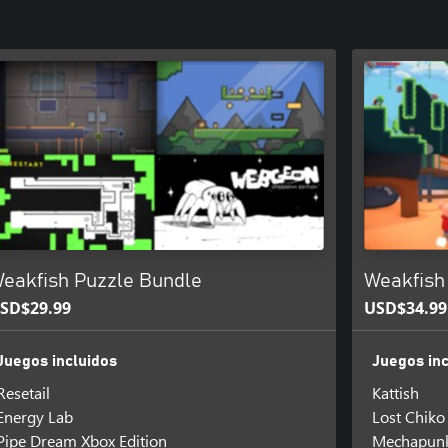
eakfish Puzzle Bundle
Weakfish
SD$29.99
USD$34.99
Juegos incluidos
Juegos inc
Resetail
Kattish
Energy Lab
Lost Chiko
Pipe Dream Xbox Edition
Mechapun