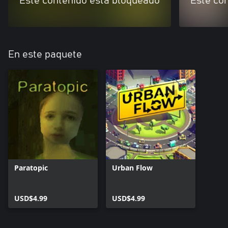
Este contenido está bloqueado
Este co
En este paquete
Paratopic
Urban Flow
USD$4.99
USD$4.99