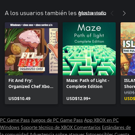
Mostrar todo
A los usuarios también les gusta esto
Fit And Fry:
Maze: Path of Light -
ISLA
Organized Chef Xbox
Complete Edition
Shore
+ Windows Bundle
Arch
USD$
USD$10.49
USD$12.99+
USD$
PC Game Pass
Juegos de PC Game Pass
App XBOX en PC
Windows
Soporte técnico de XBOX
Comentarios
Estándares de
la comunidad
Advertencia sobre ataques fotosensibles
Cuenta