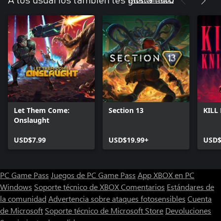
A los usuarios también les gusta esto
Let Them Come:
Section 13
KILL
Onslaught
USD$7.99
USD$19.99+
USD$
PC Game Pass
Juegos de PC Game Pass
App XBOX en PC
Windows
Soporte técnico de XBOX
Comentarios
Estándares de
la comunidad
Advertencia sobre ataques fotosensibles
Cuenta
de Microsoft
Soporte técnico de Microsoft Store
Devoluciones