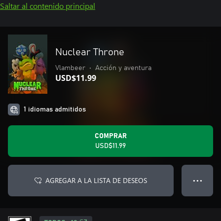
Saltar al contenido principal
Nuclear Throne
Vlambeer
•
Acción y aventura
USD$11.99
1 idiomas admitidos
COMPRAR
USD$11.99
AGREGAR A LA LISTA DE DESEOS
● ● ●