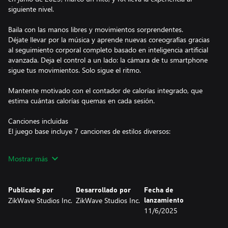
siguiente nivel.
Baila con las manos libres y movimientos sorprendentes.
Déjate llevar por la música y aprende nuevas coreografías gracias
al seguimiento corporal completo basado en inteligencia artificial
avanzada. Deja el control a un lado: la cámara de tu smartphone
sigue tus movimientos. Solo sigue el ritmo.
Mantente motivado con el contador de calorías integrado, que
estima cuántas calorías quemas en cada sesión.
Canciones incluidas
El juego base incluye 7 canciones de estilos diversos:
"Platinum Dreams" – NARAE SOLIS (K-Pop)
Mostrar más
"Champion Sound (Remix)" – SIZZLA feat. TURBULENCE
(Dancehall)
"Noche de Brillo" – LINA RIKO (Reguetón)
Publicado por
Desarrollado por
Fecha de
"Embrace Your Light" – NINA RAY (Pop)
ZikWave Studios Inc.
ZikWave Studios Inc.
lanzamiento
"Party" – FIVEEBEATZ (Amapiano)
11/6/2025
"Magnetic Pulse" de Vénna feat. Jinseo — K-Pop (desbloqueo
gratuito: juegue en línea con al menos 1 amigo, o disponible