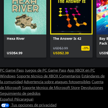
Hexa River
The Answer Is 42
Bay 
Pack
USD$2.99
-20%
USD$4.99
USD$2.39
USD$
PC Game Pass
Juegos de PC Game Pass
App XBOX en PC
Windows
Soporte técnico de XBOX
Comentarios
Estándares de
la comunidad
Advertencia sobre ataques fotosensibles
Cuenta
de Microsoft
Soporte técnico de Microsoft Store
Devoluciones
Seguimiento de pedidos
Español (Nicaragua)
Tus opciones de privacidad