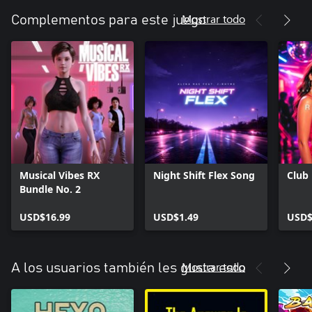
Mostrar todo
Complementos para este juego
Musical Vibes RX
Night Shift Flex Song
Club
Bundle No. 2
USD$16.99
USD$1.49
USD$
Mostrar todo
A los usuarios también les gusta esto