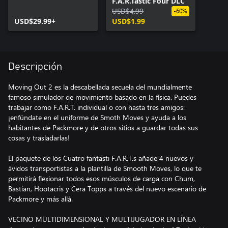
F.A.R.Tastic Four DLC
USD$4.99
-60%
USD$29.99+
USD$1.99
Descripción
Moving Out 2 es la descabellada secuela del mundialmente
famoso simulador de movimiento basado en la física. Puedes
trabajar como F.A.R.T. individual o con hasta tres amigos:
¡enfúndate en el uniforme de Smoth Moves y ayuda a los
habitantes de Packmore y de otros sitios a guardar todas sus
cosas y trasladarlas!
El paquete de los Cuatro fantasti F.A.R.T.s añade 4 nuevos y
ávidos transportistas a la plantilla de Smooth Moves, lo que te
permitirá flexionar todos esos músculos de carga con Chum,
Bastian, Hootacris y Cera Topps a través del nuevo escenario de
Packmore y más allá.
VECINO MULTIDIMENSIONAL Y MULTIJUGADOR EN LÍNEA