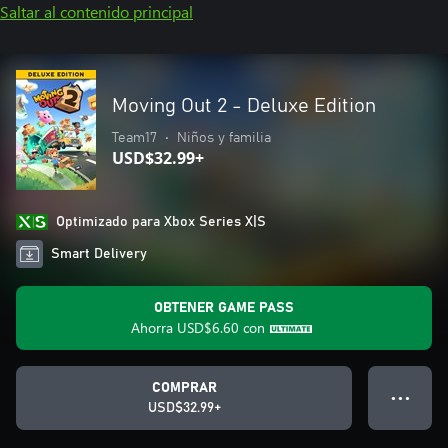
Saltar al contenido principal
Moving Out 2 - Deluxe Edition
Team17
•
Niños y familia
USD$32.99+
Optimizado para Xbox Series X|S
Smart Delivery
OBTENER GAME PASS
Ahorra
USD$6.60
con
COMPRAR
● ● ●
USD$32.99+