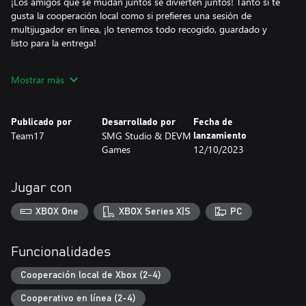
¡Los amigos que se mudan juntos se divierten juntos! Tanto si te
gusta la cooperación local como si prefieres una sesión de
multijugador en línea, ¡lo tenemos todo recogido, guardado y
listo para la entrega!
NUEVA AVENTURA
Mostrar más
Ya no estamos en Packmore... a través de los portales
interdimensionales podrás explorar nuevos mundos repletos de
desternillantes desafíos absurdos y de acción tronchante.
Publicado por
Desarrollado por
Fecha de
Team17
SMG Studio & DEVM
lanzamiento
NUEVOS PERSONAJES Y EL REGRESO DE TUS FAVORITOS
Games
12/10/2023
Moving Out 2 presenta un elenco completamente nuevo de
personajes adorables, porque Smooth Moves ha contratado
nuevos F.A.R.T! Pero no te preocupes: Rye, Yu y Sidney siguen en
Jugar con
nómina…
XBOX One
XBOX Series X|S
PC
¡ESTO ES PARA TODO EL MUNDO!
¿Modo asistente? ¡Listo! ¿Gran variedad de opciones de
accesibilidad? ¡Listo! ¿Un montón de personajes, atuendos que
Funcionalidades
sientan como un guante y aspectos para los amantes de la
moda? ¡Listo! ¡Listo! ¡Listo!
Cooperación local de Xbox (2-4)
Cooperativo en línea (2-4)