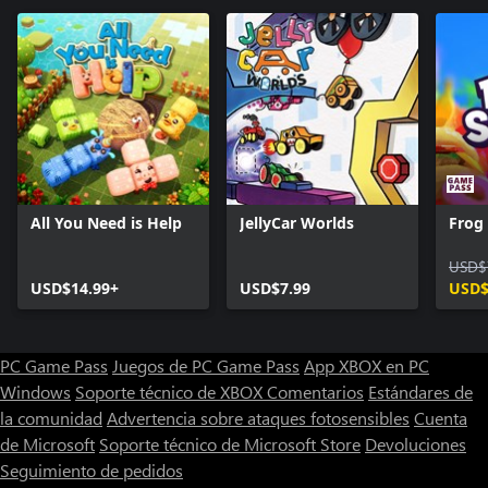
All You Need is Help
JellyCar Worlds
Frog
USD$
USD$14.99+
USD$7.99
USD$
PC Game Pass
Juegos de PC Game Pass
App XBOX en PC
Windows
Soporte técnico de XBOX
Comentarios
Estándares de
la comunidad
Advertencia sobre ataques fotosensibles
Cuenta
de Microsoft
Soporte técnico de Microsoft Store
Devoluciones
Seguimiento de pedidos