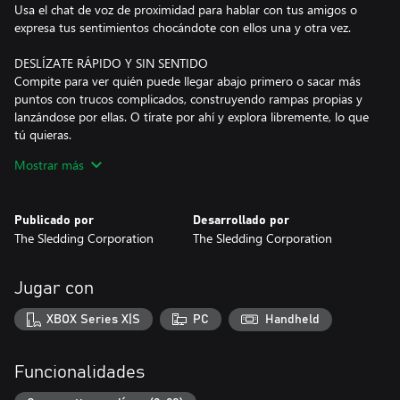
Usa el chat de voz de proximidad para hablar con tus amigos o
expresa tus sentimientos chocándote con ellos una y otra vez.
DESLÍZATE RÁPIDO Y SIN SENTIDO
Compite para ver quién puede llegar abajo primero o sacar más
puntos con trucos complicados, construyendo rampas propias y
lanzándose por ellas. O tírate por ahí y explora libremente, lo que
tú quieras.
Mostrar más
HAZ OTRAS COSAS
Descansa del trineo con actividades secundarias y minijuegos,
como pelear con bolas de nieve, hacer muñecos de nieve, jugar a
Publicado por
Desarrollado por
los dardos o al curling, asar malvaviscos, beber chocolate caliente
The Sledding Corporation
The Sledding Corporation
bien a gusto en el refugio y más.
CUIDA TU ASPECTO
Jugar con
Elige entre un montón de personajes animales personalizables y
expresiones. Gana puntos para gastarlos en objetos cosméticos
XBOX Series X|S
PC
Handheld
para ti o tu trineo.
QUE TE DÉ UNA PATADA EL YETI
Funcionalidades
Esto no es broma: si te sales de la pista aparecerá un yeti y te