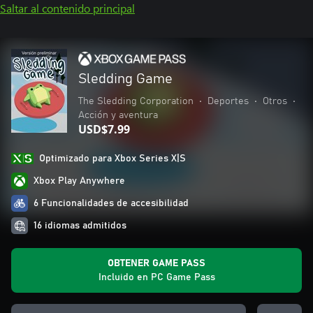
Saltar al contenido principal
Sledding Game
The Sledding Corporation
•
Deportes
•
Otros
•
Acción y aventura
USD$7.99
Optimizado para Xbox Series X|S
Xbox Play Anywhere
6 Funcionalidades de accesibilidad
16 idiomas admitidos
OBTENER GAME PASS
Incluido en PC Game Pass