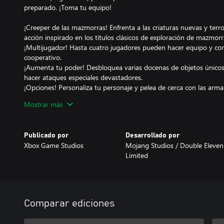
preparado. ¡Toma tu equipo!
¡Creeper de las mazmorras! Enfrenta a las criaturas nuevas y terr
acción inspirado en los títulos clásicos de exploración de mazmorr
¡Multijugador! Hasta cuatro jugadores pueden hacer equipo y co
cooperativo.
¡Aumenta tu poder! Desbloquea varias docenas de objetos único
hacer ataques especiales devastadores.
¡Opciones! Personaliza tu personaje y pelea de cerca con las armas
ataques a distancia o arremete contra las hordas de criaturas pr
Mostrar más
¡Historia épica! ¡Explora los niveles llenos de tesoros en tu misió
Publicado por
Desarrollado por
Xbox Game Studios
Mojang Studios / ‪Double Eleven
Limited
Comparar ediciones