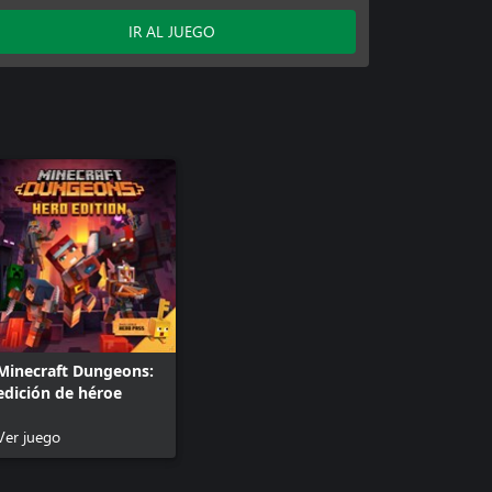
Minecraft Dungeons: Montañas aulladoras
Minecraft Dungeons: Las llamas del
IR AL JUEGO
inframundo
Minecraft Dungeons: Las profundidades
ocultas
Minecraft Dungeons: Vacío resonante
Contenido descargable: Héroe
Minecraft Dungeons:
edición de héroe
Ver juego