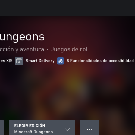
Dungeons
cción y aventura
•
Juegos de rol
ies X|S
Smart Delivery
8 Funcionalidades de accesibilidad
ELEGIR EDICIÓN
● ● ●
Minecraft Dungeons