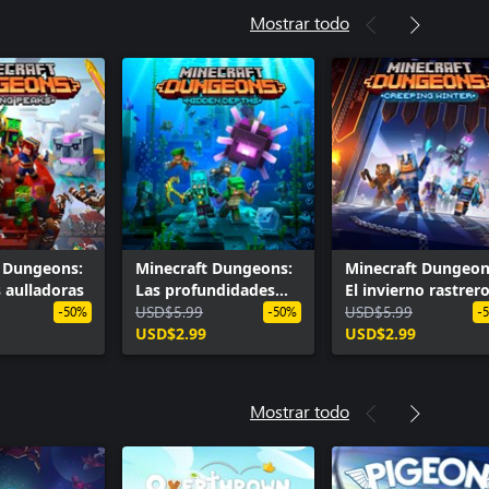
Mostrar todo
t Dungeons:
Minecraft Dungeons:
Minecraft Dungeon
 aulladoras
Las profundidades
El invierno rastrer
ocultas
USD$5.99
USD$5.99
-50%
-50%
-
USD$2.99
USD$2.99
Mostrar todo