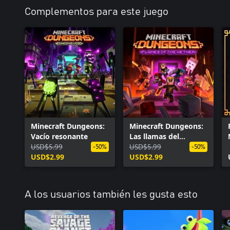
Complementos para este juego
Minecraft Dungeons:
Minecraft Dungeons:
Vacío resonante
Las llamas del
USD$5.99
inframundo
USD$5.99
-50%
-50%
USD$2.99
USD$2.99
A los usuarios también les gusta esto