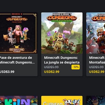
Pase de aventura de
Minecraft Dungeons:
Minecraf
Minecraft Dungeons:
La jungla se despierta
Montañas
Fauna Faire
USD$5.99
USD$5.99
-50%
USD$3.99
USD$2.99
USD$2.99