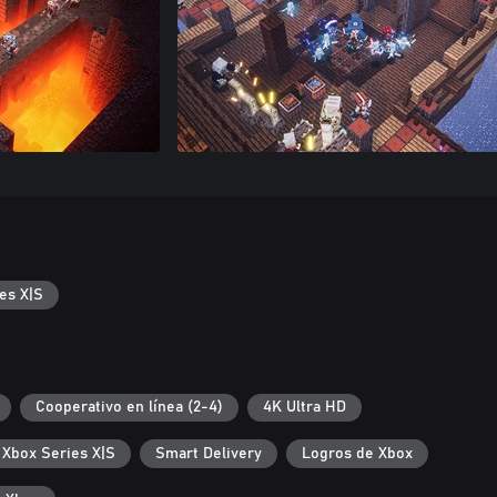
es X|S
Cooperativo en línea (2-4)
4K Ultra HD
 Xbox Series X|S
Smart Delivery
Logros de Xbox