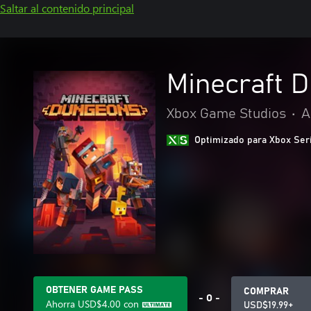
Saltar al contenido principal
Minecraft 
Xbox Game Studios
•
A
Optimizado para Xbox Ser
OBTENER GAME PASS
COMPRAR
- O -
Ahorra
USD$4.00
con
USD$19.99+