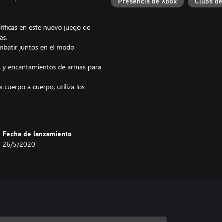
Presencia de Xbox
Clubs d
oríficas en este nuevo juego de
as.
mbatir juntos en el modo
s y encantamientos de armas para
 cuerpo a cuerpo, utiliza los
otegidas por armaduras pesadas.
n de derrotar al malvado Archillano!
Fecha de lanzamiento
26/5/2020