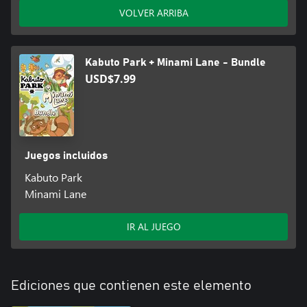
que podrás sumergirte en este mundo tranquilo y acogedor sin
VOLVER ARRIBA
el estrés que supone tener que completar unos objetivos.
Kabuto Park + Minami Lane - Bundle
USD$7.99
Juegos incluidos
Kabuto Park
Minami Lane
IR AL JUEGO
Ediciones que contienen este elemento