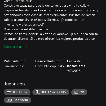
Crea tu propia calle
Construye casas para que la gente venga a vivir a tu calle y
mejora su felicidad dándole encanto a cada uno de sus rincones y
ofreciéndoles toda clase de establecimientos. Puestos de ramen,
cafeterías que sirven té boba, librerías… ¡Y todos con un
inventario y efectos únicos!"
"Gestiona tus establecimientos
Ramos de flores, dejarse la voz en el karaoke… ¡Lo que sea con tal
de atraer clientes! Si quieres ofrecer los mejores productos a un
precio adecuado, te tocará gestionar tus establecimientos a la
Mostrar más
perfección. Llévalos a lo más alto y consigue que el barrio
prospere.
Publicado por
Desarrollado por
Fecha de
Contempla el día a día de tus vecinos
Seaven Studio
Doot, Blibloop, Zakku
lanzamiento
Cuando empiece el día, podrás ver lo que opinan tus vecinos
9/7/2025
sobre la calle y cómo mejorarla. Quédate con sus gustos y
prioridades para perfeccionarla a la mañana siguiente.
Jugar con
Consigue tus objetivos
Completa las misiones para acceder a niveles nuevos con más
XBOX One
XBOX Series X|S
PC
edificios, vecinos y otras sorpresas.
Handheld
CARACTERISTICAS