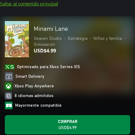
Saltar al contenido principal
Minami Lane
Seaven Studio
•
Estrategia
•
Niños y familia
•
Simulación
USD$4.99
Optimizado para Xbox Series X|S
Smart Delivery
Xbox Play Anywhere
8 idiomas admitidos
Mayormente compatible
COMPRAR
USD$4.99