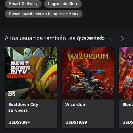
Smart Delivery
Logros de Xbox
Cosas guardadas en la nube de Xbox
Mostrar todo
A los usuarios también les gusta esto
Beatdown City
Wizordum
Bloo
Survivors
USD$9.99+
USD$19.99
USD$