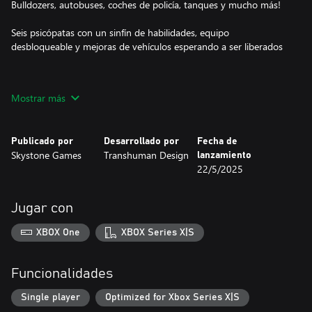
Bulldozers, autobuses, coches de policía, tanques y mucho más!
Seis psicópatas con un sinfín de habilidades, equipo
desbloqueable y mejoras de vehículos esperando a ser liberados
Algunos de los personajes que puedes encarnar:
Mostrar más
- Un payaso asesino
- Un Santa Claus desempleado y borracho
Publicado por
Desarrollado por
Fecha de
- Un agente de bolsa colocado
Skystone Games
Transhuman Design
lanzamiento
- Una niña mona
22/5/2025
No se puede decir Maniac sin un sistema preparado para la
destrucción y el caos. Con derivas enfermizas desde la física de
Jugar con
conducción hasta reacciones en cadena a punto de estallar, el
mundo es dinámico y siempre cambiante. Todo ello respaldado
XBOX One
XBOX Series X|S
por una IA agresiva decidida a atraparte, ¡así que no te dejes
BUSCAR!
Funcionalidades
⠀⠀⠀⠀⠀⠀⠀⠀⠀⠀⠀⠀jOIn iN En el MaYHeM y rEaCh el HiGheSt
LeVeL!
Single player
Optimized for Xbox Series X|S