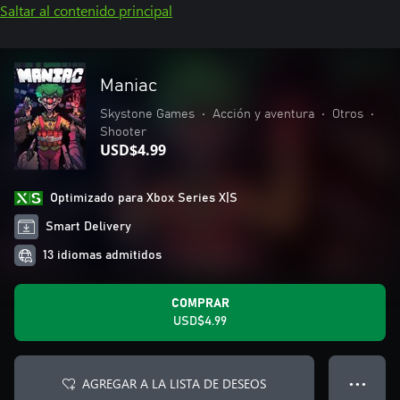
Saltar al contenido principal
Maniac
Skystone Games
•
Acción y aventura
•
Otros
•
Shooter
USD$4.99
Optimizado para Xbox Series X|S
Smart Delivery
13 idiomas admitidos
COMPRAR
USD$4.99
AGREGAR A LA LISTA DE DESEOS
● ● ●