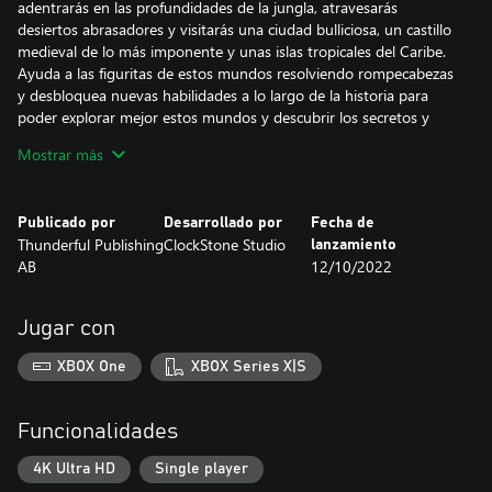
adentrarás en las profundidades de la jungla, atravesarás
desiertos abrasadores y visitarás una ciudad bulliciosa, un castillo
medieval de lo más imponente y unas islas tropicales del Caribe.
Ayuda a las figuritas de estos mundos resolviendo rompecabezas
y desbloquea nuevas habilidades a lo largo de la historia para
poder explorar mejor estos mundos y descubrir los secretos y
misterios que albergan.
Mostrar más
Publicado por
Desarrollado por
Fecha de
Desde creaciones de lo más estéticas, como un puesto del
Thunderful Publishing
ClockStone Studio
lanzamiento
mercado o una caja de música, hasta rompecabezas funcionales
AB
12/10/2022
basados en la física, como una grúa o un girocóptero, cada una
de las maquetas ofrece una variedad de zonas de construcción
donde podrás dar vida a tus ideas bloque a bloque con total
Jugar con
libertad. En cada una de estas zonas tendrás una serie de bloques
con los que deberás construir un objeto que funcione. Además
XBOX One
XBOX Series X|S
de rompecabezas y misiones específicos, también hay otros
elementos en el parque de atracciones para que puedas
personalizar las atracciones a tu gusto.
Funcionalidades
4K Ultra HD
Single player