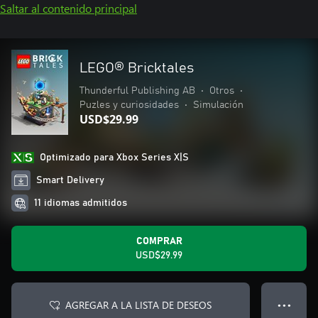
Saltar al contenido principal
LEGO® Bricktales
Thunderful Publishing AB
•
Otros
•
Puzles y curiosidades
•
Simulación
USD$29.99
Optimizado para Xbox Series X|S
Smart Delivery
11 idiomas admitidos
COMPRAR
USD$29.99
AGREGAR A LA LISTA DE DESEOS
● ● ●