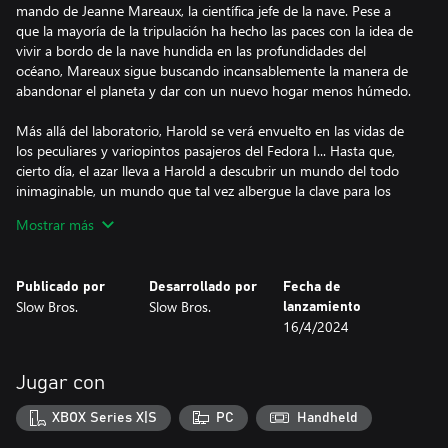
mando de Jeanne Mareaux, la científica jefe de la nave. Pese a
que la mayoría de la tripulación ha hecho las paces con la idea de
vivir a bordo de la nave hundida en las profundidades del
océano, Mareaux sigue buscando incansablemente la manera de
abandonar el planeta y dar con un nuevo hogar menos húmedo.
Más allá del laboratorio, Harold se verá envuelto en las vidas de
los peculiares y variopintos pasajeros del Fedora I... Hasta que,
cierto día, el azar lleva a Harold a descubrir un mundo del todo
inimaginable, un mundo que tal vez albergue la clave para los
planes de despegue de Mareaux.
Mostrar más
Explora un exótico mundo retrofuturístico de la mano de Harold
y acompáñalo en su aventura por descubrir el significado de la
Publicado por
Desarrollado por
Fecha de
palabra «hogar».
Slow Bros.
Slow Bros.
lanzamiento
16/4/2024
Jugar con
XBOX Series X|S
PC
Handheld