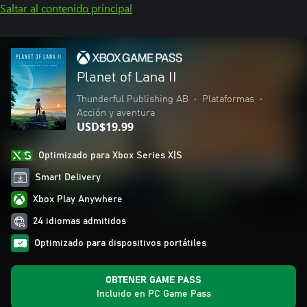
Saltar al contenido principal
Planet of Lana II
Thunderful Publishing AB
•
Plataformas
•
Acción y aventura
USD$19.99
Optimizado para Xbox Series X|S
Smart Delivery
Xbox Play Anywhere
24 idiomas admitidos
Optimizado para dispositivos portátiles
OBTENER GAME PASS
Incluido en PC Game Pass