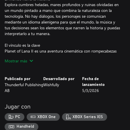
Explora cumbres heladas, mares profundos y ruinas olvidadas en
un mundo pintado a mano que combina la naturaleza con la
tecnología. No hay diálogos, los personajes se comunican
mediante un idioma alienígena para que el mundo, la música y
tus decisiones sean los elementos que narren la historia y puedas
interpretarlo a tu manera.
El vínculo es la clave
Planet of Lana II es una aventura cinemática con rompecabezas
que gira en torno al compañerismo y la confianza. Guía a una
Mostrar más
Lana mayor y más ágil y a su fiel compañera Mui mientras su
vínculo se convierte en la clave para avanzar en este mundo
donde la belleza y el peligro conviven.
Publicado por
Desarrollado por
Fecha de
Thunderful Publishing
Wishfully
lanzamiento
Rompecabezas elaborados y movimientos fluidos
AB
5/3/2026
Los rompecabezas se integran de forma natural en este mundo y
premian la conciencia, la sincronía y la cooperación en lugar de la
lógica compleja. Usa la agilidad mejorada de Lana, que ahora
Jugar con
puede dar saltos de pared, moverse de forma más fluida y coger
impulso, para abrirte paso entre los distintos peligros.
PC
XBOX One
XBOX Series X|S
Una aventura emotiva y desarrollada con mimo
Handheld