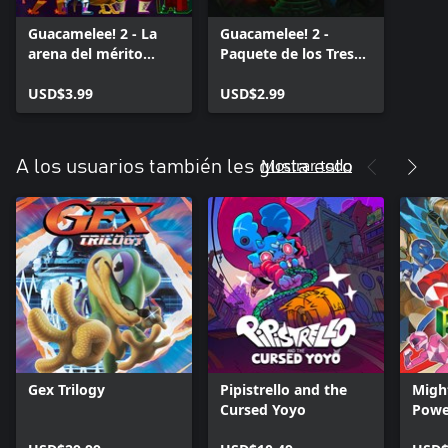
Guacamelee! 2 - La
Guacamelee! 2 -
arena del mérito
Paquete de los Tres
(Nivel desafío)
Enemigos
USD$3.99
USD$2.99
Mostrar todo
A los usuarios también les gusta esto
Gex Trilogy
Pipistrello and the
Migh
Cursed Yoyo
Power
Rewi