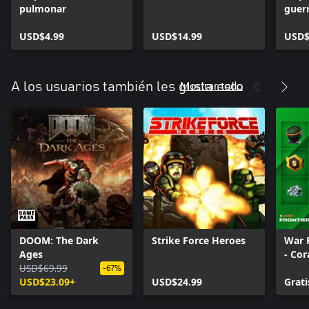
pulmonar
guer
USD$4.99
USD$14.99
USD$
Mostrar todo
A los usuarios también les gusta esto
DOOM: The Dark
Strike Force Heroes
War 
Ages
- Cor
USD$69.99
-67%
USD$23.09+
USD$24.99
Grati