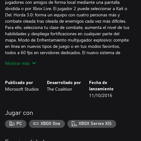
jugadores con amigos de forma local mediante una pantalla
dividida o por Xbox Live. El jugador 2 puede seleccionar a Kait o
Del. Horda 3.0: forma un equipo con cuatro personas más y
combate oleada tras oleada de enemigos cada vez más difíciles.
Para ello, selecciona tu clase de combate, aumenta el nivel de tus
habilidades y despliega fortificaciones en cualquier parte del
mapa. Modo de Enfrentamiento multijugador explosivo: compite
en línea en nuevos tipos de juego o en tus modos favoritos,
todos a 60 fps en servidores dedicados. El nuevo sistema de
clasificación visible garantiza un matchmaking más equilibrado
Mostrar más
para todos los jugadores, ya sean ocasionales, habituales o
profesionales.
Publicado por
Desarrollado por
Fecha de
*La descarga requiere una conexión a Internet de banda ancha y
Microsoft Studios
The Coalition
lanzamiento
70-80 GB de espacio en el disco duro. Oferta no disponible en
11/10/2016
Japón y China. Debes tener 17 años o más. Se requiere una Xbox
One, una conexión a Internet de banda ancha (que puede
acarrear sus propios costes) y una suscripción a Xbox Live. No
Jugar con
está disponible en todos los mercados. Visita
www.GearsofWar.com para obtener la información más reciente.
PC
XBOX One
XBOX Series X|S