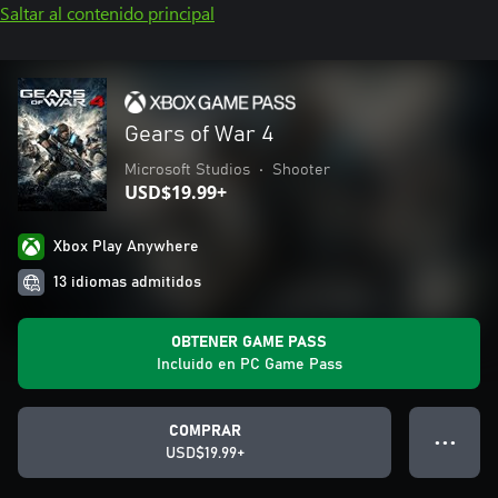
Saltar al contenido principal
Gears of War 4
Microsoft Studios
•
Shooter
USD$19.99+
Xbox Play Anywhere
13 idiomas admitidos
OBTENER GAME PASS
Incluido en PC Game Pass
COMPRAR
● ● ●
USD$19.99+