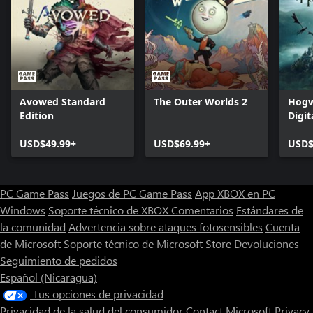
Avowed Standard
The Outer Worlds 2
Hogw
Edition
Digit
USD$49.99+
USD$69.99+
USD$
PC Game Pass
Juegos de PC Game Pass
App XBOX en PC
Windows
Soporte técnico de XBOX
Comentarios
Estándares de
la comunidad
Advertencia sobre ataques fotosensibles
Cuenta
de Microsoft
Soporte técnico de Microsoft Store
Devoluciones
Seguimiento de pedidos
Español (Nicaragua)
Tus opciones de privacidad
Privacidad de la salud del consumidor
Contact Microsoft
Privacy