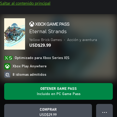
Saltar al contenido principal
Eternal Strands
Yellow Brick Games
•
Acción y aventura
USD$29.99
Optimizado para Xbox Series X|S
Xbox Play Anywhere
8 idiomas admitidos
OBTENER GAME PASS
Incluido en PC Game Pass
COMPRAR
● ● ●
USD$29.99