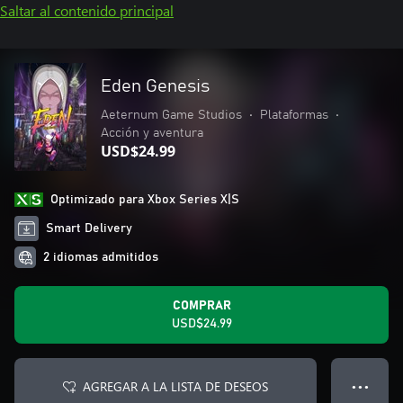
Saltar al contenido principal
Eden Genesis
Aeternum Game Studios
•
Plataformas
•
Acción y aventura
USD$24.99
Optimizado para Xbox Series X|S
Smart Delivery
2 idiomas admitidos
COMPRAR
USD$24.99
AGREGAR A LA LISTA DE DESEOS
● ● ●