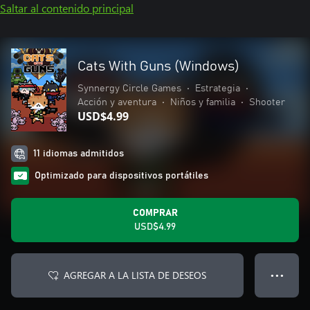
Saltar al contenido principal
Cats With Guns (Windows)
Synnergy Circle Games
•
Estrategia
•
Acción y aventura
•
Niños y familia
•
Shooter
USD$4.99
11 idiomas admitidos
Optimizado para dispositivos portátiles
COMPRAR
USD$4.99
AGREGAR A LA LISTA DE DESEOS
● ● ●