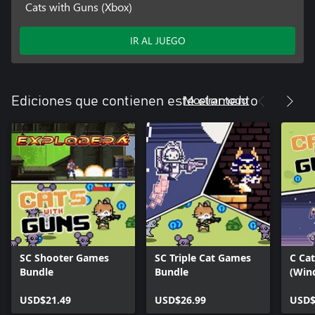
Cats with Guns (Xbox)
IR AL JUEGO
Mostrar todo
Ediciones que contienen este elemento
SC Shooter Games
SC Triple Cat Games
C Ca
Bundle
Bundle
(Win
USD$21.49
USD$26.99
USD$