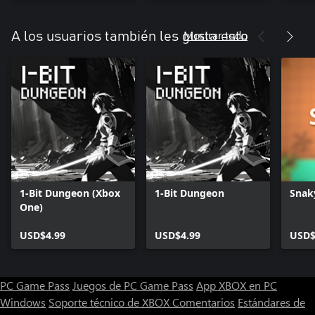
Mostrar todo
A los usuarios también les gusta esto
1-Bit Dungeon (Xbox
1-Bit Dungeon
Snak
One)
USD$4.99
USD$4.99
USD$
PC Game Pass
Juegos de PC Game Pass
App XBOX en PC
Windows
Soporte técnico de XBOX
Comentarios
Estándares de