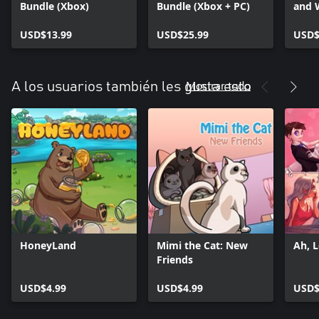
Bundle (Xbox)
Bundle (Xbox + PC)
and 
Hone
USD$13.99
USD$25.99
Soko
USD$
Soko
Docto
Mostrar todo
A los usuarios también les gusta esto
HoneyLand
Mimi the Cat: New
Ah, 
Friends
USD$4.99
USD$4.99
USD$