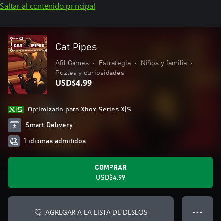
Saltar al contenido principal
Cat Pipes
Afil Games
•
Estrategia
•
Niños y familia
•
Puzles y curiosidades
USD$4.99
Optimizado para Xbox Series X|S
Smart Delivery
1 idiomas admitidos
COMPRAR
USD$4.99
AGREGAR A LA LISTA DE DESEOS
● ● ●