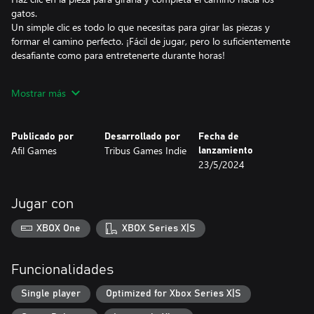
gatos.
Un simple clic es todo lo que necesitas para girar las piezas y
formar el camino perfecto. ¡Fácil de jugar, pero lo suficientemente
desafiante como para entretenerte durante horas!
Lo importante es completar el camino y llegar a los gatos.
Mostrar más
¡Sin prisa! El objetivo principal es asegurarte de que los gatos
encuentren su camino de manera segura. Disfruta resolviendo los
rompecabezas y relajándote en este encantador mundo.
Publicado por
Desarrollado por
Fecha de
Afil Games
Tribus Games Indie
lanzamiento
Explora 45 niveles emocionantes.
23/5/2024
Con 45 niveles únicos, cada uno más intrigante que el anterior,
tendrás muchas horas de diversión por delante. Cat Pipes es un
juego que te mantendrá entretenido durante mucho tiempo.
Jugar con
XBOX One
XBOX Series X|S
Funcionalidades
Single player
Optimized for Xbox Series X|S